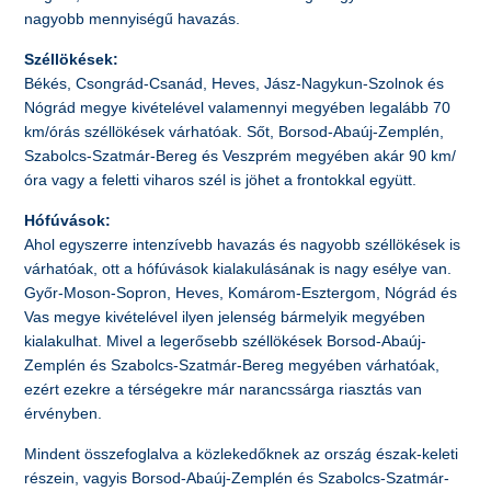
nagyobb mennyiségű havazás.
Széllökések:
Békés, Csongrád-Csanád, Heves, Jász-Nagykun-Szolnok és
Nógrád megye kivételével valamennyi megyében legalább 70
km/órás széllökések várhatóak. Sőt, Borsod-Abaúj-Zemplén,
Szabolcs-Szatmár-Bereg és Veszprém megyében akár 90 km/
óra vagy a feletti viharos szél is jöhet a frontokkal együtt.
Hófúvások:
Ahol egyszerre intenzívebb havazás és nagyobb széllökések is
várhatóak, ott a hófúvások kialakulásának is nagy esélye van.
Győr-Moson-Sopron, Heves, Komárom-Esztergom, Nógrád és
Vas megye kivételével ilyen jelenség bármelyik megyében
kialakulhat. Mivel a legerősebb széllökések Borsod-Abaúj-
Zemplén és Szabolcs-Szatmár-Bereg megyében várhatóak,
ezért ezekre a térségekre már narancssárga riasztás van
érvényben.
Mindent összefoglalva a közlekedőknek az ország észak-keleti
részein, vagyis Borsod-Abaúj-Zemplén és Szabolcs-Szatmár-