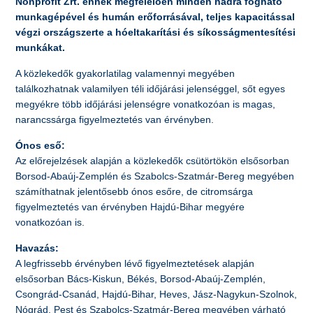
Nonprofit Zrt. ennek megfelelően minden hadra fogható
munkagépével és humán erőforrásával, teljes kapacitással
végzi országszerte a hóeltakarítási és síkosságmentesítési
munkákat.
A közlekedők gyakorlatilag valamennyi megyében
találkozhatnak valamilyen téli időjárási jelenséggel, sőt egyes
megyékre több időjárási jelenségre vonatkozóan is magas,
narancssárga figyelmeztetés van érvényben.
Ónos eső:
Az előrejelzések alapján a közlekedők csütörtökön elsősorban
Borsod-Abaúj-Zemplén és Szabolcs-Szatmár-Bereg megyében
számíthatnak jelentősebb ónos esőre, de citromsárga
figyelmeztetés van érvényben Hajdú-Bihar megyére
vonatkozóan is.
Havazás:
A legfrissebb érvényben lévő figyelmeztetések alapján
elsősorban Bács-Kiskun, Békés, Borsod-Abaúj-Zemplén,
Csongrád-Csanád, Hajdú-Bihar, Heves, Jász-Nagykun-Szolnok,
Nógrád, Pest és Szabolcs-Szatmár-Bereg megyében várható