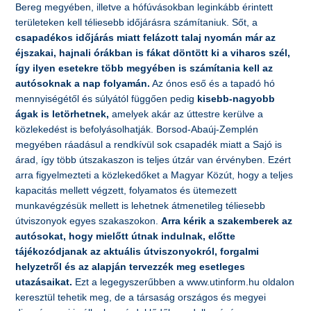
Bereg megyében, illetve a hófúvásokban leginkább érintett
területeken kell téliesebb időjárásra számítaniuk. Sőt, a
csapadékos időjárás miatt felázott talaj nyomán már az
éjszakai, hajnali órákban is fákat döntött ki a viharos szél,
így ilyen esetekre több megyében is számítania kell az
autósoknak a nap folyamán.
Az ónos eső és a tapadó hó
mennyiségétől és súlyától függően pedig
kisebb-nagyobb
ágak is letörhetnek,
amelyek akár az úttestre kerülve a
közlekedést is befolyásolhatják. Borsod-Abaúj-Zemplén
megyében ráadásul a rendkívül sok csapadék miatt a Sajó is
árad, így több útszakaszon is teljes útzár van érvényben. Ezért
arra figyelmezteti a közlekedőket a Magyar Közút, hogy a teljes
kapacitás mellett végzett, folyamatos és ütemezett
munkavégzésük mellett is lehetnek átmenetileg téliesebb
útviszonyok egyes szakaszokon.
Arra kérik a szakemberek az
autósokat, hogy mielőtt útnak indulnak, előtte
tájékozódjanak az aktuális útviszonyokról, forgalmi
helyzetről és az alapján tervezzék meg esetleges
utazásaikat.
Ezt a legegyszerűbben a www.utinform.hu oldalon
keresztül tehetik meg, de a társaság országos és megyei