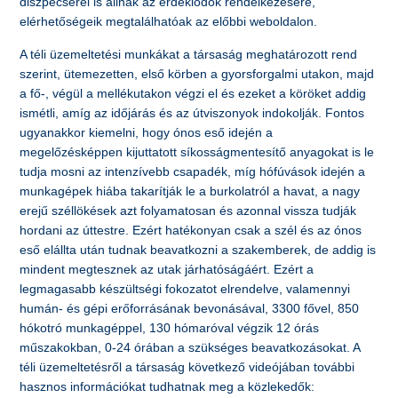
diszpécserei is állnak az érdeklődők rendelkezésére,
elérhetőségeik megtalálhatóak az előbbi weboldalon.
A téli üzemeltetési munkákat a társaság meghatározott rend
szerint, ütemezetten, első körben a gyorsforgalmi utakon, majd
a fő-, végül a mellékutakon végzi el és ezeket a köröket addig
ismétli, amíg az időjárás és az útviszonyok indokolják. Fontos
ugyanakkor kiemelni, hogy ónos eső idején a
megelőzésképpen kijuttatott síkosságmentesítő anyagokat is le
tudja mosni az intenzívebb csapadék, míg hófúvások idején a
munkagépek hiába takarítják le a burkolatról a havat, a nagy
erejű széllökések azt folyamatosan és azonnal vissza tudják
hordani az úttestre. Ezért hatékonyan csak a szél és az ónos
eső elállta után tudnak beavatkozni a szakemberek, de addig is
mindent megtesznek az utak járhatóságáért. Ezért a
legmagasabb készültségi fokozatot elrendelve, valamennyi
humán- és gépi erőforrásának bevonásával, 3300 fővel, 850
hókotró munkagéppel, 130 hómaróval végzik 12 órás
műszakokban, 0-24 órában a szükséges beavatkozásokat. A
téli üzemeltetésről a társaság következő videójában további
hasznos információkat tudhatnak meg a közlekedők: