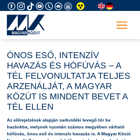
Skip
to
content
ÓNOS ESŐ, INTENZÍV
HAVAZÁS ÉS HÓFÚVÁS – A
TÉL FELVONULTATJA TELJES
ARZENÁLJÁT, A MAGYAR
KÖZÚT IS MINDENT BEVET A
TÉL ELLEN
Az előrejelzések alapján sarkvidéki levegő tör be
hazánkba, melynek nyomán számos megyében várható
hófúvás, ónos eső és intenzív havazás is. A Magyar Közút