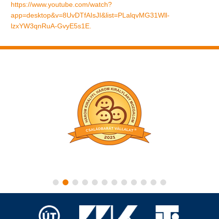
https://www.youtube.com/watch?
app=desktop&v=8UvDTfAIsJI&list=PLalqvMG31Wll-
lzxYW3qnRuA-GvyE5s1E.