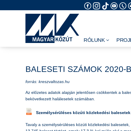
Skip
to
content
RÓLUNK
PROJ
BALESETI SZÁMOK 2020-
forrás: kreszvaltozas.hu
Az előzetes adatok alapján jelentősen csökkentek a bales
bekövetkezett halálesetek számában.
Személysérüléses közúti közlekedési balesetek
Tavaly a személysérüléses közúti közlekedési balesetek,