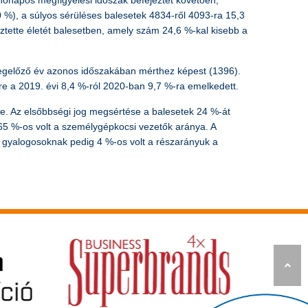
 hónapos megfigyelési időszak befejeztét követően,
0 %), a súlyos sérüléses balesetek 4834-ről 4093-ra 15,3
tette életét balesetben, amely szám 24,6 %-kal kisebb a
 megelőző év azonos időszakában mérthez képest (1396).
e a 2019. évi 8,4 %-ról 2020-ban 9,7 %-ra emelkedett.
 be. Az elsőbbségi jog megsértése a balesetek 24 %-át
65 %-os volt a személygépkocsi vezetők aránya. A
a gyalogosoknak pedig 4 %-os volt a részarányuk a