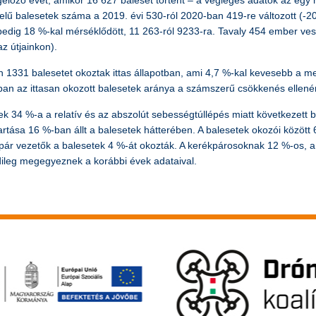
gelőző évet, amikor 16 627 baleset történt – a végleges adatok az egy
elű balesetek száma a 2019. évi 530-ról 2020-ban 419-re változott (-2
edig 18 %-kal mérséklődött, 11 263-ról 9233-ra. Tavaly 454 ember vesz
z útjainkon).
an 1331 balesetet okoztak ittas állapotban, ami 4,7 %-kal kevesebb a
ban az ittasan okozott balesetek aránya a számszerű csökkenés ellenér
ek 34 %-a a relatív és az abszolút sebességtúllépés miatt következett
tása 16 %-ban állt a balesetek hátterében. A balesetek okozói között 
kpár vezetők a balesetek 4 %-át okozták. A kerékpárosoknak 12 %-os, 
ileg megegyeznek a korábbi évek adataival.