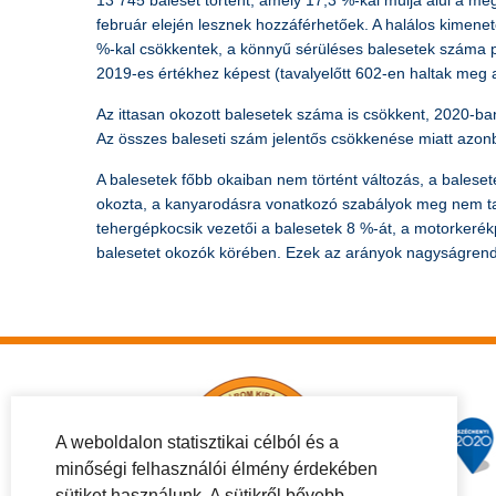
13 745 baleset történt, amely 17,3 %-kal múlja alul a me
február elején lesznek hozzáférhetőek. A halálos kimenet
%-kal csökkentek, a könnyű sérüléses balesetek száma p
2019-es értékhez képest (tavalyelőtt 602-en haltak meg a
Az ittasan okozott balesetek száma is csökkent, 2020-b
Az összes baleseti szám jelentős csökkenése miatt azon
A balesetek főbb okaiban nem történt változás, a baleset
okozta, a kanyarodásra vonatkozó szabályok meg nem tar
tehergépkocsik vezetői a balesetek 8 %-át, a motorkeré
balesetet okozók körében. Ezek az arányok nagyságrend
A weboldalon statisztikai célból és a
minőségi felhasználói élmény érdekében
sütiket használunk. A sütikről bővebb