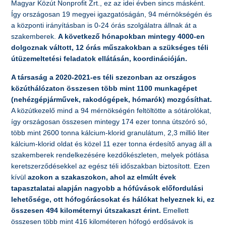
Magyar Közút Nonprofit Zrt., ez az idei évben sincs másként.
Így országosan 19 megyei igazgatóságán, 94 mérnökségén és
a központi irányításban is 0-24 órás szolgálatra állnak át a
szakemberek.
A következő hónapokban mintegy 4000-en
dolgoznak váltott, 12 órás műszakokban a szükséges téli
útüzemeltetési feladatok ellátásán, koordinációján.
A társaság a 2020-2021-es téli szezonban az országos
közúthálózaton összesen több mint 1100 munkagépet
(nehézgépjárművek, rakodógépek, hómarók) mozgósíthat.
A közútkezelő mind a 94 mérnökségén feltöltötte a sótárolókat,
így országosan összesen mintegy 174 ezer tonna útszóró só,
több mint 2600 tonna kálcium-klorid granulátum, 2,3 millió liter
kálcium-klorid oldat és közel 11 ezer tonna érdesítő anyag áll a
szakemberek rendelkezésére kezdőkészleten, melyek pótlása
keretszerződésekkel az egész téli időszakban biztosított. Ezen
kívül
azokon a szakaszokon, ahol az elmúlt évek
tapasztalatai alapján nagyobb a hófúvások előfordulási
lehetősége, ott hófogórácsokat és hálókat helyeznek ki, ez
összesen 494 kilométernyi útszakaszt érint.
Emellett
összesen több mint 416 kilométeren hófogó erdősávok is