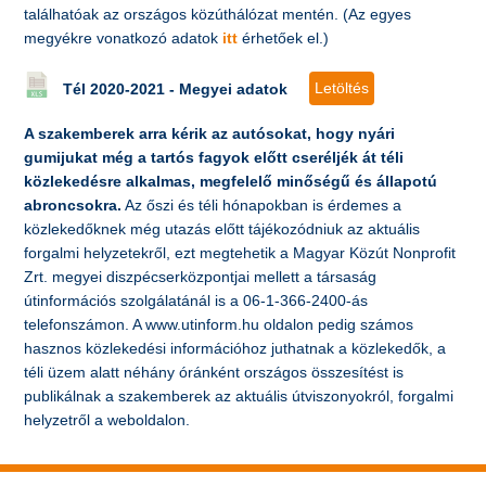
találhatóak az országos közúthálózat mentén. (Az egyes
megyékre vonatkozó adatok
itt
érhetőek el.)
Letöltés
Tél 2020-2021 - Megyei adatok
A szakemberek arra kérik az autósokat, hogy nyári
gumijukat még a tartós fagyok előtt cseréljék át téli
közlekedésre alkalmas, megfelelő minőségű és állapotú
abroncsokra.
Az őszi és téli hónapokban is érdemes a
közlekedőknek még utazás előtt tájékozódniuk az aktuális
forgalmi helyzetekről, ezt megtehetik a Magyar Közút Nonprofit
Zrt. megyei diszpécserközpontjai mellett a társaság
útinformációs szolgálatánál is a 06-1-366-2400-ás
telefonszámon. A www.utinform.hu oldalon pedig számos
hasznos közlekedési információhoz juthatnak a közlekedők, a
téli üzem alatt néhány óránként országos összesítést is
publikálnak a szakemberek az aktuális útviszonyokról, forgalmi
helyzetről a weboldalon.