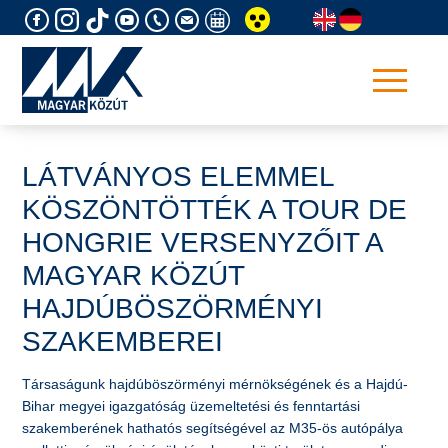
Skip
to
content
LÁTVÁNYOS ELEMMEL
KÖSZÖNTÖTTÉK A TOUR DE
HONGRIE VERSENYZŐIT A
MAGYAR KÖZÚT
HAJDÚBÖSZÖRMÉNYI
SZAKEMBEREI
Társaságunk hajdúböszörményi mérnökségének és a Hajdú-
Bihar megyei igazgatóság üzemeltetési és fenntartási
szakemberének hathatós segítségével az M35-ös autópálya