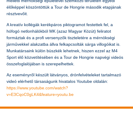
melletti mérnökségi épületével szemközti területen egyedi
élőképpel köszöntöttük a Tour de Hongrie második etapjának
résztvevőit.
A kreatív kollégák kerékpáros piktogramot festettek fel, a
hófogó netlonhálókból MK (azaz Magyar Közút) feliratot
formáztak és a profi versenyzők tiszteletére a mérnökségi
járművekkel alakzatba állva felkapcsolták sárga villogóikat is.
Munkatársaink külön büszkék lehetnek, hiszen ezzel az M4
Sport élő közvetítésében és a Tour de Hongrie napvégi videós
összefoglalójában is szerepelhettek.
Az eseményről készült látványos, drónfelvételeket tartalmazó
videó elérhető társaságunk hivatalos Youtube oldalán:
https://www.youtube.com/watch?
v=E3CqoC0gLK4&feature=youtu.be