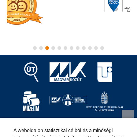
Magyar Közút Nonprofit Zrt.
1024 Budapest, Fényes
A weboldalon statisztikai célból és a minőségi
Elek utca 7-13.
+36 (1) 819-9000
info@kozut.hu