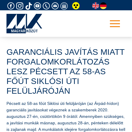
Skip
to
content
GARANCIÁLIS JAVÍTÁS MIATT
FORGALOMKORLÁTOZÁS
LESZ PÉCSETT AZ 58-AS
FŐÚT SIKLÓSI ÚTI
FELÜLJÁRÓJÁN
Pécsett az 58-as főút Siklósi úti felüljáróján (az Árpád-hídon)
garanciális javításokat végeznek a szakemberek 2020.
augusztus 27-én, csütörtökön 9 órától. Amennyiben szükséges,
a javítási munkák másnap, augusztus 28-án, pénteken délelőtt
is zajlanak majd. A munkálatok idejére forgalomkorlátozásra kell