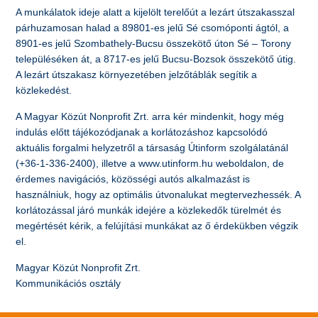
A munkálatok ideje alatt a kijelölt terelőút a lezárt útszakasszal
párhuzamosan halad a 89801-es jelű Sé csomóponti ágtól, a
8901-es jelű Szombathely-Bucsu összekötő úton Sé – Torony
településéken át, a 8717-es jelű Bucsu-Bozsok összekötő útig.
A lezárt útszakasz környezetében jelzőtáblák segítik a
közlekedést.
A Magyar Közút Nonprofit Zrt. arra kér mindenkit, hogy még
indulás előtt tájékozódjanak a korlátozáshoz kapcsolódó
aktuális forgalmi helyzetről a társaság Útinform szolgálatánál
(+36-1-336-2400), illetve a www.utinform.hu weboldalon, de
érdemes navigációs, közösségi autós alkalmazást is
használniuk, hogy az optimális útvonalukat megtervezhessék. A
korlátozással járó munkák idejére a közlekedők türelmét és
megértését kérik, a felújítási munkákat az ő érdekükben végzik
el.
Magyar Közút Nonprofit Zrt.
Kommunikációs osztály