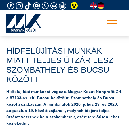
Skip
to
content
HÍDFELÚJÍTÁSI MUNKÁK
MIATT TELJES ÚTZÁR LESZ
SZOMBATHELY ÉS BUCSU
KÖZÖTT
Hídfelújítási munkákat végez a Magyar Közút Nonprofit Zrt.
a 87133-as jelű Bucsu bekötőút, Szombathely és Bucsu
közötti szakaszán. A munkálatok 2020. július 23. és 2020.
augusztus 19. között zajlanak, melynek idejére teljes
útzárat vezetnek be a szakemberek, ezért terelőúton lehet
közlekedni.