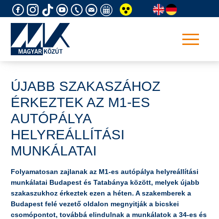
Skip
to
content
ÚJABB SZAKASZÁHOZ
ÉRKEZTEK AZ M1-ES
AUTÓPÁLYA
HELYREÁLLÍTÁSI
MUNKÁLATAI
Folyamatosan zajlanak az M1-es autópálya helyreállítási
munkálatai Budapest és Tatabánya között, melyek újabb
szakaszukhoz érkeztek ezen a héten. A szakemberek a
Budapest felé vezető oldalon megnyitják a bicskei
csomópontot, továbbá elindulnak a munkálatok a 34-es és