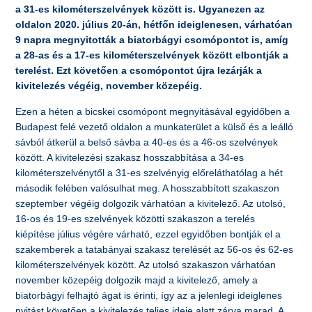
a 31-es kilométerszelvények között is. Ugyanezen az
oldalon 2020. július 20-án, hétfőn ideiglenesen, várhatóan
9 napra megnyitották a biatorbágyi csomópontot is, amíg
a 28-as és a 17-es kilométerszelvények között elbontják a
terelést. Ezt követően a csomópontot újra lezárják a
kivitelezés végéig, november közepéig.
Ezen a héten a bicskei csomópont megnyitásával egyidőben a
Budapest felé vezető oldalon a munkaterület a külső és a leálló
sávból átkerül a belső sávba a 40-es és a 46-os szelvények
között. A kivitelezési szakasz hosszabbítása a 34-es
kilométerszelvénytől a 31-es szelvényig előreláthatólag a hét
második felében valósulhat meg. A hosszabbított szakaszon
szeptember végéig dolgozik várhatóan a kivitelező. Az utolsó,
16-os és 19-es szelvények közötti szakaszon a terelés
kiépítése július végére várható, ezzel egyidőben bontják el a
szakemberek a tatabányai szakasz terelését az 56-os és 62-es
kilométerszelvények között. Az utolsó szakaszon várhatóan
november közepéig dolgozik majd a kivitelező, amely a
biatorbágyi felhajtó ágat is érinti, így az a jelenlegi ideiglenes
nyitást követően a kivitelezés teljes ideje alatt zárva marad. A