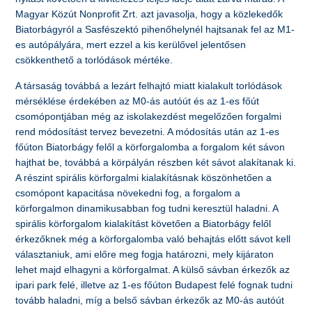
Magyar Közút Nonprofit Zrt. azt javasolja, hogy a közlekedők
Biatorbágyról a Sasfészektó pihenőhelynél hajtsanak fel az M1-
es autópályára, mert ezzel a kis kerülővel jelentősen
csökkenthető a torlódások mértéke.
A társaság továbbá a lezárt felhajtó miatt kialakult torlódások
mérséklése érdekében az M0-ás autóút és az 1-es főút
csomópontjában még az iskolakezdést megelőzően forgalmi
rend módosítást tervez bevezetni. A módosítás után az 1-es
főúton Biatorbágy felől a körforgalomba a forgalom két sávon
hajthat be, továbbá a körpályán részben két sávot alakítanak ki.
A részint spirális körforgalmi kialakításnak köszönhetően a
csomópont kapacitása növekedni fog, a forgalom a
körforgalmon dinamikusabban fog tudni keresztül haladni. A
spirális körforgalom kialakítást követően a Biatorbágy felől
érkezőknek még a körforgalomba való behajtás előtt sávot kell
választaniuk, ami előre meg fogja határozni, mely kijáraton
lehet majd elhagyni a körforgalmat. A külső sávban érkezők az
ipari park felé, illetve az 1-es főúton Budapest felé fognak tudni
tovább haladni, míg a belső sávban érkezők az M0-ás autóút