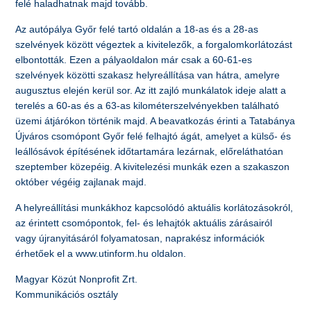
felé haladhatnak majd tovább.
Az autópálya Győr felé tartó oldalán a 18-as és a 28-as
szelvények között végeztek a kivitelezők, a forgalomkorlátozást
elbontották. Ezen a pályaoldalon már csak a 60-61-es
szelvények közötti szakasz helyreállítása van hátra, amelyre
augusztus elején kerül sor. Az itt zajló munkálatok ideje alatt a
terelés a 60-as és a 63-as kilométerszelvényekben található
üzemi átjárókon történik majd. A beavatkozás érinti a Tatabánya
Újváros csomópont Győr felé felhajtó ágát, amelyet a külső- és
leállósávok építésének időtartamára lezárnak, előreláthatóan
szeptember közepéig. A kivitelezési munkák ezen a szakaszon
október végéig zajlanak majd.
A helyreállítási munkákhoz kapcsolódó aktuális korlátozásokról,
az érintett csomópontok, fel- és lehajtók aktuális zárásairól
vagy újranyitásáról folyamatosan, naprakész információk
érhetőek el a www.utinform.hu oldalon.
Magyar Közút Nonprofit Zrt.
Kommunikációs osztály