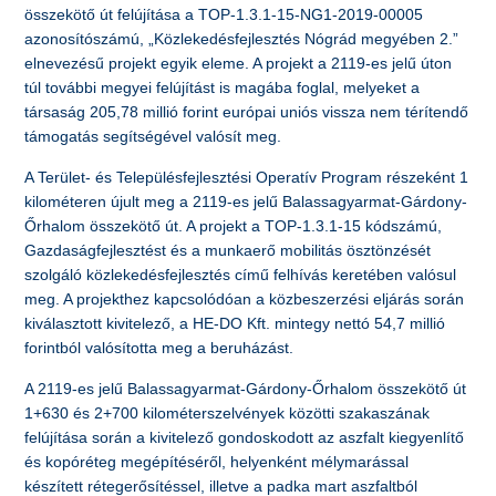
összekötő út felújítása a TOP-1.3.1-15-NG1-2019-00005
azonosítószámú, „Közlekedésfejlesztés Nógrád megyében 2.”
elnevezésű projekt egyik eleme. A projekt a 2119-es jelű úton
túl további megyei felújítást is magába foglal, melyeket a
társaság 205,78 millió forint európai uniós vissza nem térítendő
támogatás segítségével valósít meg.
A Terület- és Településfejlesztési Operatív Program részeként 1
kilométeren újult meg a 2119-es jelű Balassagyarmat-Gárdony-
Őrhalom összekötő út. A projekt a TOP-1.3.1-15 kódszámú,
Gazdaságfejlesztést és a munkaerő mobilitás ösztönzését
szolgáló közlekedésfejlesztés című felhívás keretében valósul
meg. A projekthez kapcsolódóan a közbeszerzési eljárás során
kiválasztott kivitelező, a HE-DO Kft. mintegy nettó 54,7 millió
forintból valósította meg a beruházást.
A 2119-es jelű Balassagyarmat-Gárdony-Őrhalom összekötő út
1+630 és 2+700 kilométerszelvények közötti szakaszának
felújítása során a kivitelező gondoskodott az aszfalt kiegyenlítő
és kopóréteg megépítéséről, helyenként mélymarással
készített rétegerősítéssel, illetve a padka mart aszfaltból