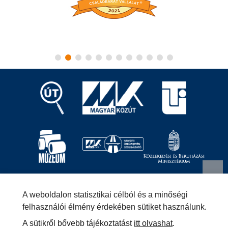
Magyar Közút Nonprofit Zrt.
1024 Budapest, Fényes
A weboldalon statisztikai célból és a minőségi
Elek utca 7-13.
+36 (1) 819-9000
info@kozut.hu
felhasználói élmény érdekében sütiket használunk.
A sütikről bővebb tájékoztatást
itt olvashat
.
MKNZRT (KRID: 153207128) Hivatali Kapu