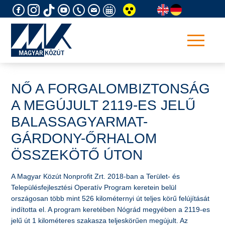
Skip
to
content
NŐ A FORGALOMBIZTONSÁG
A MEGÚJULT 2119-ES JELŰ
BALASSAGYARMAT-
GÁRDONY-ŐRHALOM
ÖSSZEKÖTŐ ÚTON
A Magyar Közút Nonprofit Zrt. 2018-ban a Terület- és
Településfejlesztési Operatív Program keretein belül
országosan több mint 526 kilométernyi út teljes körű felújítását
indította el. A program keretében Nógrád megyében a 2119-es
jelű út 1 kilométeres szakasza teljeskörűen megújult. Az