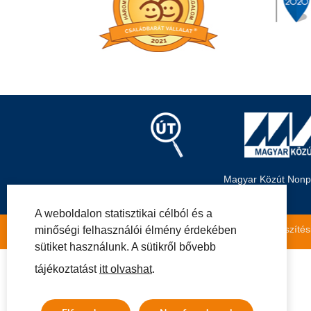
Magyar Közút Nonpro
A weboldalon statisztikai célból és a
Közérdekű adatok
Impresszum
Másolatkészítés
minőségi felhasználói élmény érdekében
sütiket használunk. A sütikről bővebb
tájékoztatást
itt olvashat
.