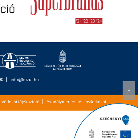
00
info@kozut.hu
tvédelmi tájékoztató
Akadálymentesítési nyilatkozat