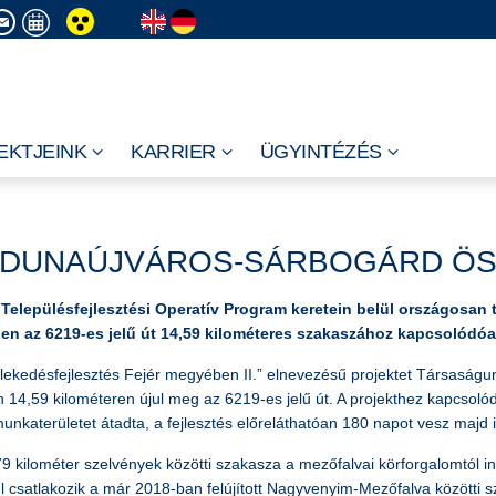
EKTJEINK
KARRIER
ÜGYINTÉZÉS
LŰ DUNAÚJVÁROS-SÁRBOGÁRD Ö
Településfejlesztési Operatív Program keretein belül országosan tö
ben az 6219-es jelű út 14,59 kilométeres szakaszához kapcsolódó
edésfejlesztés Fejér megyében II.” elnevezésű projektet Társaságunk 
n 14,59 kilométeren újul meg az 6219-es jelű út. A projekthez kapcsolód
unkaterületet átadta, a fejlesztés előreláthatóan 180 napot vesz majd 
kilométer szelvények közötti szakasza a mezőfalvai körforgalomtól ind
enül csatlakozik a már 2018-ban felújított Nagyvenyim-Mezőfalva közötti 