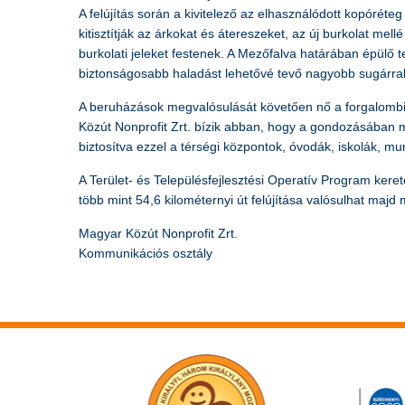
A felújítás során a kivitelező az elhasználódott kopóréteg
kitisztítják az árkokat és átereszeket, az új burkolat mel
burkolati jeleket festenek. A Mezőfalva határában épülő t
biztonságosabb haladást lehetővé tevő nagyobb sugárral 
A beruházások megvalósulását követően nő a forgalombizt
Közút Nonprofit Zrt. bízik abban, hogy a gondozásában 
biztosítva ezzel a térségi központok, óvodák, iskolák,
A Terület- és Településfejlesztési Operatív Program ker
több mint 54,6 kilométernyi út felújítása valósulhat maj
Magyar Közút Nonprofit Zrt.
Kommunikációs osztály