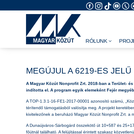
Skip
to
content
RÓLUNK
PROJ
MEGÚJUL A 6219-ES JE
A Magyar Közút Nonprofit Zrt. 2018-ban a Terület- és 
indította el. A program egyik elemeként Fejér megyé
A TOP-1.3.1-16-FE1-2017-00001 azonosító számú, „Közlek
térítendő támogatásból valósítja meg. A projekt keretébe
kivitelezőnek a beruházó Magyar Közút Nonprofit Zrt. a m
A Dunaújváros-Sárbogárd összekötő út 10+587 és 25+179 
főútnál található. A felújítással érintett szakasz közvetl