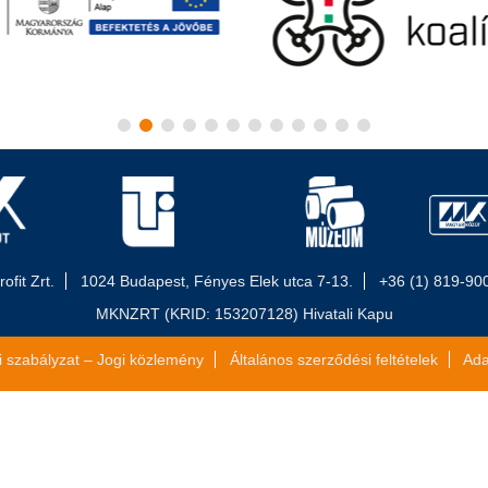
fit Zrt.
1024 Budapest, Fényes Elek utca 7-13.
+36 (1) 819-90
MKNZRT (KRID: 153207128) Hivatali Kapu
i szabályzat – Jogi közlemény
Általános szerződési feltételek
Ada