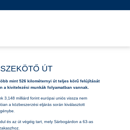
SSZEKÖTŐ ÚT
bb mint 526 kilométernyi út teljes körű felújítását
an a kivitelezési munkák folyamatban vannak.
3,148 milliárd forint európai uniós vissza nem
óan a közbeszerzési eljárás során kiválasztott
igénybe.
ul és az út végéig tart, mely Sárbogárdon a 63-as
szakaszhoz.