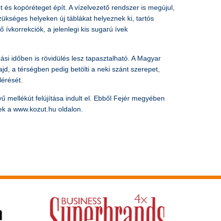
et és kopóréteget épít. A vízelvezető rendszer is megújul,
szükséges helyeken új táblákat helyeznek ki, tartós
ívkorrekciók, a jelenlegi kis sugarú ívek
si időben is rövidülés lesz tapasztalható. A Magyar
, a térségben pedig betölti a neki szánt szerepet,
érését.
 mellékút felújítása indult el. Ebből Fejér megyében
őek a www.kozut.hu oldalon.