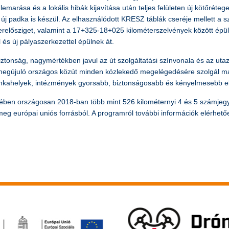
 lemarása és a lokális hibák kijavítása után teljes felületen új kötőréteg
lé új padka is készül. Az elhasználódott KRESZ táblák cseréje mellett a 
erelősziget, valamint a 17+325-18+025 kilométerszelvények között épülő 
és új pályaszerkezettel épülnek át.
onság, nagymértékben javul az út szolgáltatási színvonala és az utazá
megújuló országos közút minden közlekedő megelégedésére szolgál majd
 munkahelyek, intézmények gyorsabb, biztonságosabb és kényelmesebb el
etében országosan 2018-ban több mint 526 kilométernyi 4 és 5 számjegyű
d meg európai uniós forrásból. A programról további információk elérhet