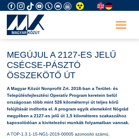
Skip
to
content
MEGÚJUL A 2127-ES JELŰ
CSÉCSE-PÁSZTÓ
ÖSSZEKÖTŐ ÚT
A Magyar Közút Nonprofit Zrt. 2018-ban a Terület- és
Településfejlesztési Operatív Program keretein belül
országosan több mint 526 kilométernyi út teljes körű
felújítását indította el. A program egyik elemeként Nógrád
megyében a 2127-es jelű út 1,5 kilométeres szakaszához
kapcsolódóan a kivitelezési munkák folyamatban vannak.
A TOP-1.3.1-15-NG1-2019-00005 azonosító számú,