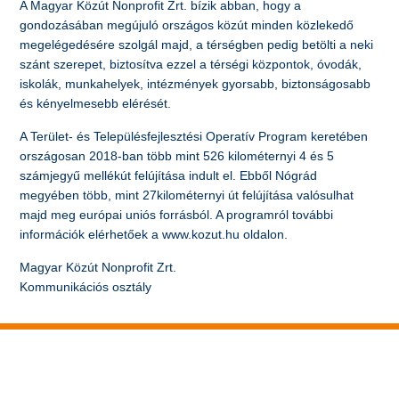
A Magyar Közút Nonprofit Zrt. bízik abban, hogy a
gondozásában megújuló országos közút minden közlekedő
megelégedésére szolgál majd, a térségben pedig betölti a neki
szánt szerepet, biztosítva ezzel a térségi központok, óvodák,
iskolák, munkahelyek, intézmények gyorsabb, biztonságosabb
és kényelmesebb elérését.
A Terület- és Településfejlesztési Operatív Program keretében
országosan 2018-ban több mint 526 kilométernyi 4 és 5
számjegyű mellékút felújítása indult el. Ebből Nógrád
megyében több, mint 27kilométernyi út felújítása valósulhat
majd meg európai uniós forrásból. A programról további
információk elérhetőek a www.kozut.hu oldalon.
Magyar Közút Nonprofit Zrt.
Kommunikációs osztály