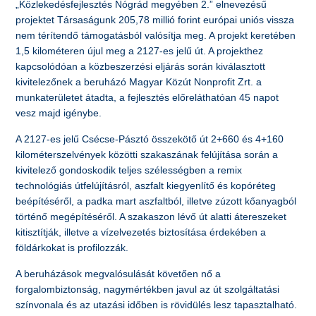
„Közlekedésfejlesztés Nógrád megyében 2.” elnevezésű
projektet Társaságunk 205,78 millió forint európai uniós vissza
nem térítendő támogatásból valósítja meg. A projekt keretében
1,5 kilométeren újul meg a 2127-es jelű út. A projekthez
kapcsolódóan a közbeszerzési eljárás során kiválasztott
kivitelezőnek a beruházó Magyar Közút Nonprofit Zrt. a
munkaterületet átadta, a fejlesztés előreláthatóan 45 napot
vesz majd igénybe.
A 2127-es jelű Csécse-Pásztó összekötő út 2+660 és 4+160
kilométerszelvények közötti szakaszának felújítása során a
kivitelező gondoskodik teljes szélességben a remix
technológiás útfelújításról, aszfalt kiegyenlítő és kopóréteg
beépítéséről, a padka mart aszfaltból, illetve zúzott kőanyagból
történő megépítéséről. A szakaszon lévő út alatti átereszeket
kitisztítják, illetve a vízelvezetés biztosítása érdekében a
földárkokat is profilozzák.
A beruházások megvalósulását követően nő a
forgalombiztonság, nagymértékben javul az út szolgáltatási
színvonala és az utazási időben is rövidülés lesz tapasztalható.