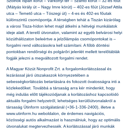
Szolnok Ispán körút – Várkonyi tér – Szántó körút – 32-es főút
(Mátyás király út – Nagy Imre körút) – 402-es főút (József Attila
utca – Temető utca – Tószegi út) – 4-es és 402-es főutak
különszintű csomópontja. A térségben tehát a Tiszán kizárólag
a városi Tisza-hídon lehet majd átkelni a hétvégi munkálatok
ideje alatt. A terelő útvonalon, valamint az egyéb belvárosi helyi
közúthálózaton beleértve a jelzőlámpás csomópontokat is –
forgalmi rend változásokra kell számítani. A főbb döntési
pontokban rendőrségi és polgárőri jelenlét mellett terelőtáblák
fogják jelezni a megváltozott forgalmi rendet.
A Magyar Közút Nonprofit Zrt. a forgalomkorlátozással és
lezárással járó útszakaszok környezetében a
sebességkorlátozás betartására és fokozott óvatosságra inti a
közlekedőket. Továbbá a társaság arra kér mindenkit, hogy
még indulás előtt tájékozódjanak a korlátozáshoz kapcsolódó
aktuális forgalmi helyzetről, lehetséges kerülőútvonalakról a
társaság Útinform szolgálatánál (+36-1-336-2400), illetve a
www.utinform.hu weboldalon, de érdemes navigációs,
közösségi autós alkalmazást is használniuk, hogy az optimális
útvonalukat megtervezhessék. A korlátozással járó munkák