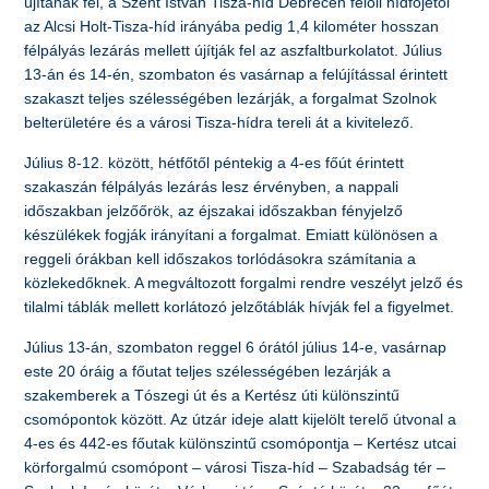
újítanak fel, a Szent István Tisza-híd Debrecen felőli hídfőjétől
az Alcsi Holt-Tisza-híd irányába pedig 1,4 kilométer hosszan
félpályás lezárás mellett újítják fel az aszfaltburkolatot. Július
13-án és 14-én, szombaton és vasárnap a felújítással érintett
szakaszt teljes szélességében lezárják, a forgalmat Szolnok
belterületére és a városi Tisza-hídra tereli át a kivitelező.
Július 8-12. között, hétfőtől péntekig a 4-es főút érintett
szakaszán félpályás lezárás lesz érvényben, a nappali
időszakban jelzőőrök, az éjszakai időszakban fényjelző
készülékek fogják irányítani a forgalmat. Emiatt különösen a
reggeli órákban kell időszakos torlódásokra számítania a
közlekedőknek. A megváltozott forgalmi rendre veszélyt jelző és
tilalmi táblák mellett korlátozó jelzőtáblák hívják fel a figyelmet.
Július 13-án, szombaton reggel 6 órától július 14-e, vasárnap
este 20 óráig a főutat teljes szélességében lezárják a
szakemberek a Tószegi út és a Kertész úti különszintű
csomópontok között. Az útzár ideje alatt kijelölt terelő útvonal a
4-es és 442-es főutak különszintű csomópontja – Kertész utcai
körforgalmú csomópont – városi Tisza-híd – Szabadság tér –