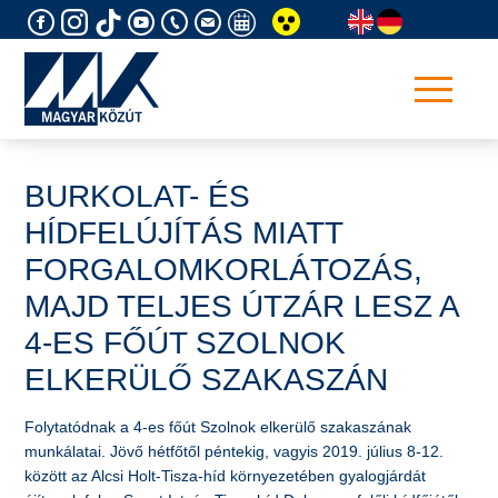
Skip
to
content
BURKOLAT- ÉS
HÍDFELÚJÍTÁS MIATT
FORGALOMKORLÁTOZÁS,
MAJD TELJES ÚTZÁR LESZ A
4-ES FŐÚT SZOLNOK
ELKERÜLŐ SZAKASZÁN
Folytatódnak a 4-es főút Szolnok elkerülő szakaszának
munkálatai. Jövő hétfőtől péntekig, vagyis 2019. július 8-12.
között az Alcsi Holt-Tisza-híd környezetében gyalogjárdát