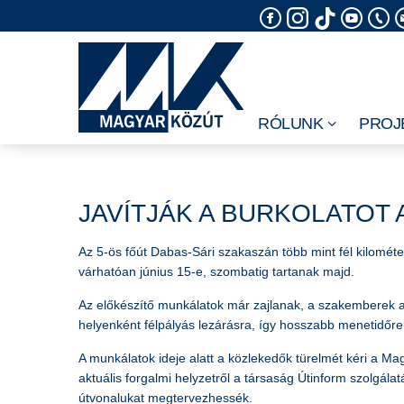
Skip
to
content
RÓLUNK
PROJ
JAVÍTJÁK A BURKOLATOT 
Az 5-ös főút Dabas-Sári szakaszán több mint fél kilométe
várhatóan június 15-e, szombatig tartanak majd.
Az előkészítő munkálatok már zajlanak, a szakemberek a 
helyenként félpályás lezárásra, így hosszabb menetidőre 
A munkálatok ideje alatt a közlekedők türelmét kéri a M
aktuális forgalmi helyzetről a társaság Útinform szolgál
útvonalukat megtervezhessék.