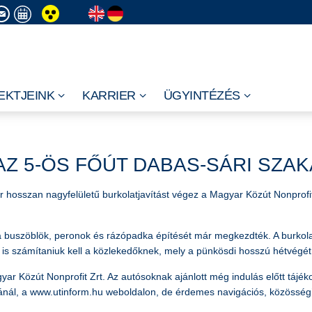
EKTJEINK
KARRIER
ÜGYINTÉZÉS
AZ 5-ÖS FŐÚT DABAS-SÁRI SZA
r hosszan nagyfelületű burkolatjavítást végez a Magyar Közút Nonprofi
buszöblök, peronok és rázópadka építését már megkezdték. A burkolatja
is számítaniuk kell a közlekedőknek, mely a pünkösdi hosszú hétvégét i
agyar Közút Nonprofit Zrt. Az autósoknak ajánlott még indulás előtt t
atánál, a www.utinform.hu weboldalon, de érdemes navigációs, közösségi