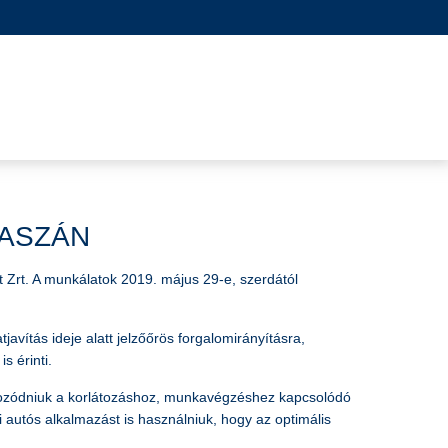
KASZÁN
t Zrt. A munkálatok 2019. május 29-e, szerdától
vítás ideje alatt jelzőőrös forgalomirányításra,
s érinti.
ájékozódniuk a korlátozáshoz, munkavégzéshez kapcsolódó
 autós alkalmazást is használniuk, hogy az optimális