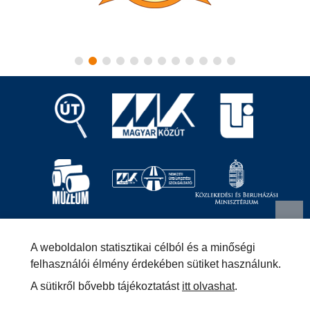
Magyar Közút Nonprofit Zrt.
1024 Budapest, Fényes
A weboldalon statisztikai célból és a minőségi
Elek utca 7-13.
+36 (1) 819-9000
info@kozut.hu
felhasználói élmény érdekében sütiket használunk.
A sütikről bővebb tájékoztatást
itt olvashat
.
MKNZRT (KRID: 153207128) Hivatali Kapu