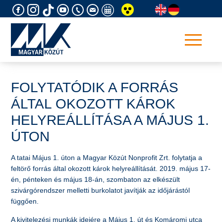
Skip
to
content
FOLYTATÓDIK A FORRÁS
ÁLTAL OKOZOTT KÁROK
HELYREÁLLÍTÁSA A MÁJUS 1.
ÚTON
A tatai Május 1. úton a Magyar Közút Nonprofit Zrt. folytatja a
feltörő forrás által okozott károk helyreállítását. 2019. május 17-
én, pénteken és május 18-án, szombaton az elkészült
szivárgórendszer melletti burkolatot javítják az időjárástól
függően.
A kivitelezési munkák idejére a Május 1. út és Komáromi utca