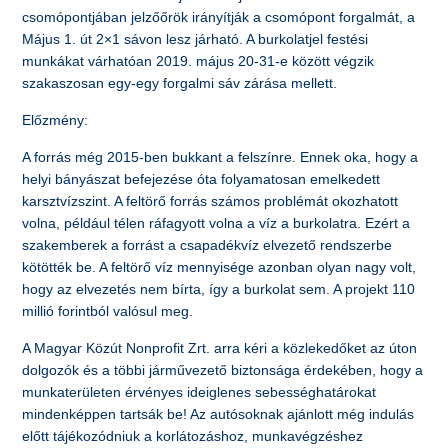
csomópontjában jelzőőrök irányítják a csomópont forgalmát, a
Május 1. út 2×1 sávon lesz járható. A burkolatjel festési
munkákat várhatóan 2019. május 20-31-e között végzik
szakaszosan egy-egy forgalmi sáv zárása mellett.
Előzmény:
A forrás még 2015-ben bukkant a felszínre. Ennek oka, hogy a
helyi bányászat befejezése óta folyamatosan emelkedett
karsztvízszint. A feltörő forrás számos problémát okozhatott
volna, például télen ráfagyott volna a víz a burkolatra. Ezért a
szakemberek a forrást a csapadékvíz elvezető rendszerbe
kötötték be. A feltörő víz mennyisége azonban olyan nagy volt,
hogy az elvezetés nem bírta, így a burkolat sem. A projekt 110
millió forintból valósul meg.
A Magyar Közút Nonprofit Zrt. arra kéri a közlekedőket az úton
dolgozók és a többi járművezető biztonsága érdekében, hogy a
munkaterületen érvényes ideiglenes sebességhatárokat
mindenképpen tartsák be! Az autósoknak ajánlott még indulás
előtt tájékozódniuk a korlátozáshoz, munkavégzéshez