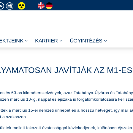
EKTJEINK
KARRIER
ÜGYINTÉZÉS
YAMATOSAN JAVÍTJÁK AZ M1-E
es és 60-as kilométerszelvények, azaz Tatabánya-Újváros és Tatabánya-
szen március 13-ig, nappal és éjszaka is forgalomkorlátozásra kell sz
ték a március 15-ei nemzeti ünnepet és a hosszú hétvégét, így már a
tt a szakaszon.
letek mellett fokozott óvatossággal közlekedjenek, különösen éjszaka.