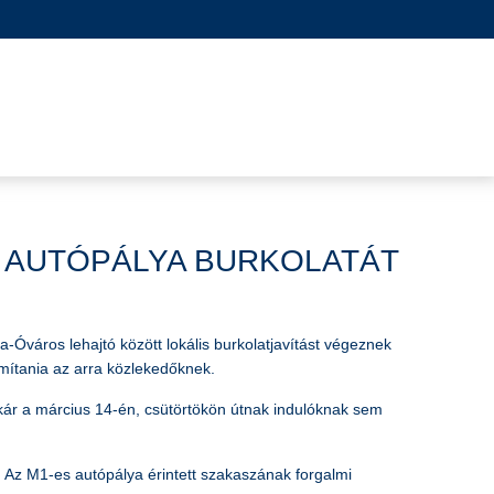
S AUTÓPÁLYA BURKOLATÁT
Óváros lehajtó között lokális burkolatjavítást végeznek
ámítania az arra közlekedőknek.
kár a március 14-én, csütörtökön útnak indulóknak sem
 Az M1-es autópálya érintett szakaszának forgalmi