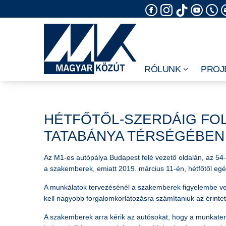
Skip
to
content
RÓLUNK
PROJ
HÉTFŐTŐL-SZERDÁIG FOL
TATABÁNYA TÉRSÉGÉBEN
Az M1-es autópálya Budapest felé vezető oldalán, az 54-
a szakemberek, emiatt 2019. március 11-én, hétfőtől egé
A munkálatok tervezésénél a szakemberek figyelembe vet
kell nagyobb forgalomkorlátozásra számítaniuk az érinte
A szakemberek arra kérik az autósokat, hogy a munkaterü