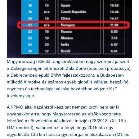
Magyarország előkelő rangsorolásában nagy szerepet játszott
a Zalaegerszegen létrehozott Zala Zone (autóipari próbapálya),
a Debrecenben épülő BMW fejlesztőközpont, a Budapesten
működő AImotive és számos egyéb globális vállalat, beszállító,
egyetem és technológiai vállalat hazánkban végzett K+F
tevékenysége.
A KPMG által hazánkról készített nemzeti profil nem tér ki
ugyanakkor arra, hogy Magyarország az elsők között tette
lehetővé az önvezető autók közúti tesztjét (28/2018. (XI. 15.)
ITM rendelet), valamint azt a tényt, hogy 2015 óta egy
egyedülálló 136 km hosszú gyorsforgalmi útszakaszon (M1-es