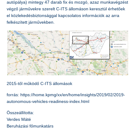
autópálya) mintegy 47 darab fix és mozgó, azaz munkavégzést
végző járművekre szerelt C-ITS állomáson keresztül érhetőek
el közlekedésbiztonsággal kapcsolatos információk az arra
felkészített járművekben.
2015-től működő C-ITS állomások
forrás: https://home.kpmg/xx/en/home/insights/2019/02/2019-
autonomous-vehicles-readiness-index.html
Összeállította:
Verdes Máté
Beruházási főmunkatárs