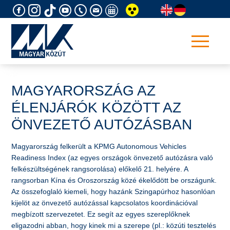
Skip
to
content
MAGYARORSZÁG AZ
ÉLENJÁRÓK KÖZÖTT AZ
ÖNVEZETŐ AUTÓZÁSBAN
Magyarország felkerült a KPMG Autonomous Vehicles
Readiness Index (az egyes országok önvezető autózásra való
felkészültségének rangsorolása) előkelő 21. helyére. A
rangsorban Kína és Oroszország közé ékelődött be országunk.
Az összefoglaló kiemeli, hogy hazánk Szingapúrhoz hasonlóan
kijelöt az önvezető autózással kapcsolatos koordinációval
megbízott szervezetet. Ez segít az egyes szereplőknek
eligazodni abban, hogy kinek mi a szerepe (pl.: közúti tesztelés