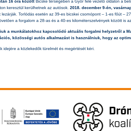
tán 16 óra között
Bicske térségében a Győr felé vezető oldalon a bel
on keresztül kerülhetnek az autósok.
2018. december 9-én, vasárnap
ot lezárják. Torlódás esetén az 39-es bicskei csomópont – 1-es főút 
követően a forgalom a 28-as és a 40-es kilométerszelvények között is az
iuk a munkálatokhoz kapcsolódó aktuális forgalmi helyzetről a Ma
ciós, közösségi autós alkalmazást is használniuk, hogy az optim
k idejére a közlekedők türelmét és megértését kéri.