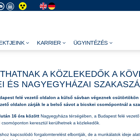
EKTJEINK
KARRIER
ÜGYINTÉZÉS
THATNAK A KÖZLEKEDŐK A KÖV
EI ÉS NAGYEGYHÁZAI SZAKASZ
apest felé vezető oldalon a külső sávban végeznek csütörtökön 
ezető oldalon zárják le a belső sávot a bicskei csomópontnál a s
lután 16 óra között
Nagyegyháza térségében, a Budapest felé vezető o
i csomóponton keresztül kerülhetnek a közlekedők.
shoz kapcsolódó forgalomterelést elbontják, de a munkálatok ideje alat