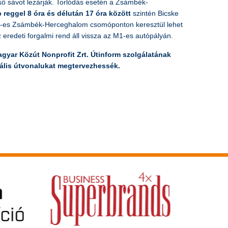
ső sávot lezárják. Torlódás esetén a Zsámbék-
 reggel 8 óra és délután 17 óra között
szintén Bicske
– 27-es Zsámbék-Herceghalom csomóponton keresztül lehet
 eredeti forgalmi rend áll vissza az M1-es autópályán.
gyar Közút Nonprofit Zrt. Útinform szolgálatának
ális útvonalukat megtervezhessék.