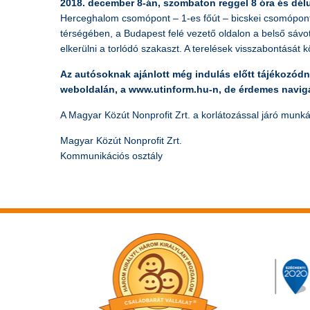
2018. december 8-án, szombaton reggel 8 óra és délu
Herceghalom csomópont – 1-es főút – bicskei csomópont
térségében, a Budapest felé vezető oldalon a belső sáv
elkerülni a torlódó szakaszt. A terelések visszabontását 
Az autósoknak ajánlott még indulás előtt tájékozódn
weboldalán, a www.utinform.hu-n, de érdemes navigá
A Magyar Közút Nonprofit Zrt. a korlátozással járó munká
Magyar Közút Nonprofit Zrt.
Kommunikációs osztály