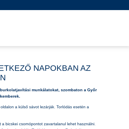
ETKEZŐ NAPOKBAN AZ
ÁN
burkolatjavítási munkálatokat, szombaton a Győr
zakemberek.
ldalon a külső sávot lezárják. Torlódás esetén a
t a bicskei csomópontot zavartalanul lehet használni.