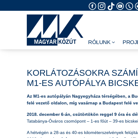
Skip
to
content
RÓLUNK
PROJ
KORLÁTOZÁSOKRA SZÁMÍ
M1-ES AUTÓPÁLYA BICSK
Az M1-es autópályán Nagyegyháza térségében, a Bud
felé vezető oldalon, míg vasárnap a Budapest felé v
2018. december 6-án, csütörtökön reggel 9 óra és dé
Tatabánya-Óváros csomópont – 1-es főút – 39-es bicske
A hétvégén a 28-as és 40-es kilométerszelvények felújítá