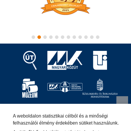
Magyar Közút Nonprofit Zrt.
1024 Budapest, Fényes
A weboldalon statisztikai célból és a minőségi
Elek utca 7-13.
+36 (1) 819-9000
info@kozut.hu
felhasználói élmény érdekében sütiket használunk.