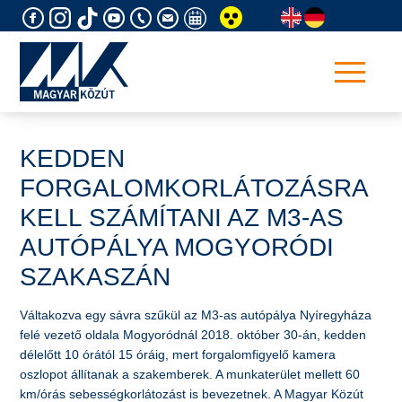
Skip
to
content
KEDDEN
FORGALOMKORLÁTOZÁSRA
KELL SZÁMÍTANI AZ M3-AS
AUTÓPÁLYA MOGYORÓDI
SZAKASZÁN
Váltakozva egy sávra szűkül az M3-as autópálya Nyíregyháza
felé vezető oldala Mogyoródnál 2018. október 30-án, kedden
délelőtt 10 órától 15 óráig, mert forgalomfigyelő kamera
oszlopot állítanak a szakemberek. A munkaterület mellett 60
km/órás sebességkorlátozást is bevezetnek. A Magyar Közút