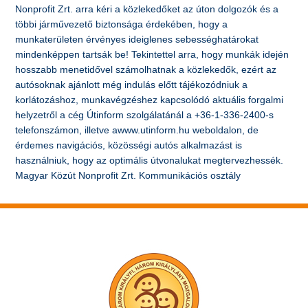
Nonprofit Zrt. arra kéri a közlekedőket az úton dolgozók és a
többi járművezető biztonsága érdekében, hogy a
munkaterületen érvényes ideiglenes sebességhatárokat
mindenképpen tartsák be! Tekintettel arra, hogy munkák idején
hosszabb menetidővel számolhatnak a közlekedők, ezért az
autósoknak ajánlott még indulás előtt tájékozódniuk a
korlátozáshoz, munkavégzéshez kapcsolódó aktuális forgalmi
helyzetről a cég Útinform szolgálatánál a +36-1-336-2400-s
telefonszámon, illetve awww.utinform.hu weboldalon, de
érdemes navigációs, közösségi autós alkalmazást is
használniuk, hogy az optimális útvonalukat megtervezhessék.
Magyar Közút Nonprofit Zrt. Kommunikációs osztály