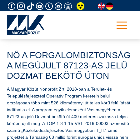
Skip
to
content
NŐ A FORGALOMBIZTONSÁG
A MEGÚJULT 87123-AS JELŰ
DOZMAT BEKÖTŐ ÚTON
A Magyar Közút Nonprofit Zrt. 2018-ban a Terület- és
Településfejlesztési Operatív Program keretein belül
országosan több mint 526 kilométernyi út teljes körű felújítását
indíthatja el. A program egyik elemeként Vas megyében a
87123-as jelű Dozmat bekötő út 400 méteres szakasza teljes
körűen újult meg. A TOP-1.3.1-15-VS1-2016-00003 azonosító
számú „Közlekedésfejlesztés Vas megyében T_II.” című
projektet a Társaság 68 millió forint európai uniós vissza nem