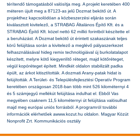
térítendő támogatásból valósítja meg. A projekt keretében 400
méteren újult meg a 87123-as jelű Dozmat bekötő út. A
projekthez kapcsolódóan a közbeszerzési eljárás során
kiválasztott kivitelező, a STRABAG Általános Építő Kft. és a
STRABAG Építő Kft. közel nettó 62 millió forintból készítette el
a beruházást. A Dozmat bekötő út érintett szakaszának teljes
körű felújítása során a kivitelező a meglévő pályaszerkezet
felhasználásával hideg remix technológiával új burkolatalapot
készített, melyre kötő kiegyenlítő réteget, majd kötőréteget,
végül kopóréteget épített. Mindkét oldalon stabilizált padka
épült, az árkot kitisztították. A dozmati Arany-patak hidat is
felújították. A Terület- és Településfejlesztési Operatív Program
keretében országosan 2018-ban több mint 526 kilométernyi 4
és 5 számjegyű mellékút felújítása indulhat el. Ebből Vas
megyében csaknem 11,5 kilométernyi út felújítása valósulhat
majd meg európai uniós forrásból. A programról további
információk elérhetőek awww.kozut.hu oldalon. Magyar Közút
Nonprofit Zrt. Kommunikációs osztály