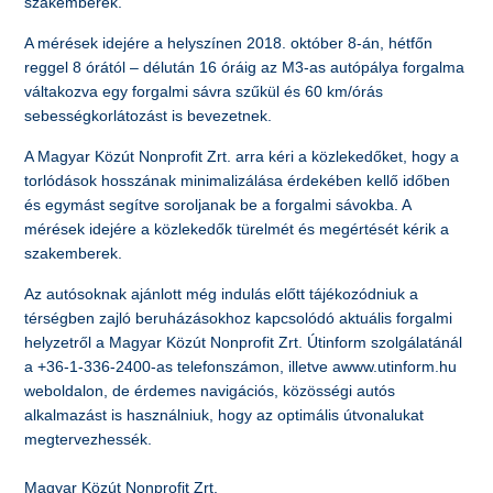
szakemberek.
A mérések idejére a helyszínen 2018. október 8-án, hétfőn
reggel 8 órától – délután 16 óráig az M3-as autópálya forgalma
váltakozva egy forgalmi sávra szűkül és 60 km/órás
sebességkorlátozást is bevezetnek.
A Magyar Közút Nonprofit Zrt. arra kéri a közlekedőket, hogy a
torlódások hosszának minimalizálása érdekében kellő időben
és egymást segítve soroljanak be a forgalmi sávokba. A
mérések idejére a közlekedők türelmét és megértését kérik a
szakemberek.
Az autósoknak ajánlott még indulás előtt tájékozódniuk a
térségben zajló beruházásokhoz kapcsolódó aktuális forgalmi
helyzetről a Magyar Közút Nonprofit Zrt. Útinform szolgálatánál
a +36-1-336-2400-as telefonszámon, illetve awww.utinform.hu
weboldalon, de érdemes navigációs, közösségi autós
alkalmazást is használniuk, hogy az optimális útvonalukat
megtervezhessék.
Magyar Közút Nonprofit Zrt.