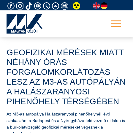
Skip
to
content
GEOFIZIKAI MÉRÉSEK MIATT
NÉHÁNY ÓRÁS
FORGALOMKORLÁTOZÁS
LESZ AZ M3-AS AUTÓPÁLYÁN
A HALÁSZARANYOSI
PIHENŐHELY TÉRSÉGÉBEN
​Az M3-as autópálya Halászaranyosi pihenőhelynél lévő
szakaszán, a Budapest és a Nyíregyháza felé vezető oldalon is
a burkolatvizsgáló geofizikai méréseket végeznek a