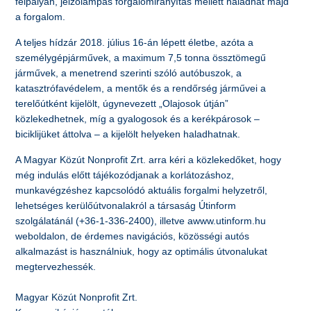
félpályán, jelzőlámpás forgalomirányítás mellett haladhat majd
a forgalom.
A teljes hídzár 2018. július 16-án lépett életbe, azóta a
személygépjárművek, a maximum 7,5 tonna össztömegű
járművek, a menetrend szerinti szóló autóbuszok, a
katasztrófavédelem, a mentők és a rendőrség járművei a
terelőútként kijelölt, úgynevezett „Olajosok útján”
közlekedhetnek, míg a gyalogosok és a kerékpárosok –
biciklijüket áttolva – a kijelölt helyeken haladhatnak.
A Magyar Közút Nonprofit Zrt. arra kéri a közlekedőket, hogy
még indulás előtt tájékozódjanak a korlátozáshoz,
munkavégzéshez kapcsolódó aktuális forgalmi helyzetről,
lehetséges kerülőútvonalakról a társaság Útinform
szolgálatánál (+36-1-336-2400), illetve awww.utinform.hu
weboldalon, de érdemes navigációs, közösségi autós
alkalmazást is használniuk, hogy az optimális útvonalukat
megtervezhessék.
Magyar Közút Nonprofit Zrt.