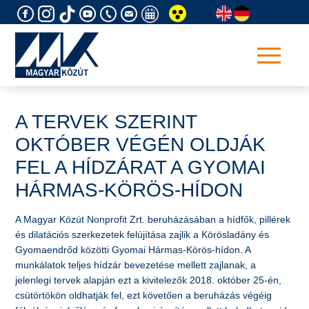
Skip
to
content
A TERVEK SZERINT
OKTÓBER VÉGÉN OLDJÁK
FEL A HÍDZÁRAT A GYOMAI
HÁRMAS-KÖRÖS-HÍDON
​A Magyar Közút Nonprofit Zrt. beruházásában a hídfők, pillérek
és dilatációs szerkezetek felújítása zajlik a Körösladány és
Gyomaendrőd közötti Gyomai Hármas-Körös-hídon. A
munkálatok teljes hídzár bevezetése mellett zajlanak, a
jelenlegi tervek alapján ezt a kivitelezők 2018. október 25-én,
csütörtökön oldhatják fel, ezt követően a beruházás végéig