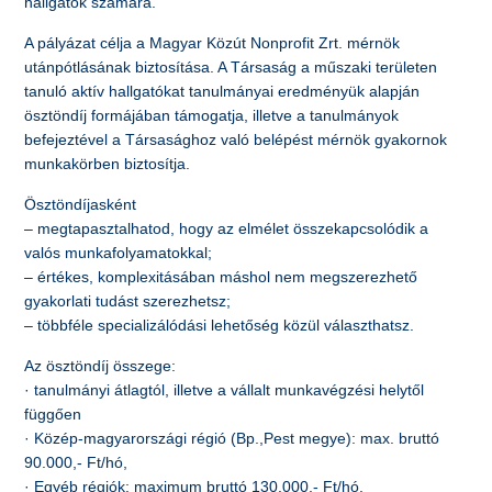
hallgatók számára.
A pályázat célja a Magyar Közút Nonprofit Zrt. mérnök
utánpótlásának biztosítása. A Társaság a műszaki területen
tanuló aktív hallgatókat tanulmányai eredményük alapján
ösztöndíj formájában támogatja, illetve a tanulmányok
befejeztével a Társasághoz való belépést mérnök gyakornok
munkakörben biztosítja.
Ösztöndíjasként
– megtapasztalhatod, hogy az elmélet összekapcsolódik a
valós munkafolyamatokkal;
– értékes, komplexitásában máshol nem megszerezhető
gyakorlati tudást szerezhetsz;
– többféle specializálódási lehetőség közül választhatsz.
Az ösztöndíj összege:
· tanulmányi átlagtól, illetve a vállalt munkavégzési helytől
függően
· Közép-magyarországi régió (Bp.,Pest megye): max. bruttó
90.000,- Ft/hó,
· Egyéb régiók: maximum bruttó 130.000,- Ft/hó,