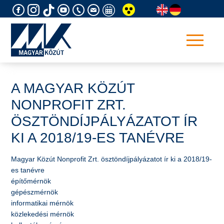
Skip
to
content
A MAGYAR KÖZÚT
NONPROFIT ZRT.
ÖSZTÖNDÍJPÁLYÁZATOT ÍR
KI A 2018/19-ES TANÉVRE
​Magyar Közút Nonprofit Zrt. ösztöndíjpályázatot ír ki a 2018/19-
es tanévre
építőmérnök
gépészmérnök
informatikai mérnök
közlekedési mérnök