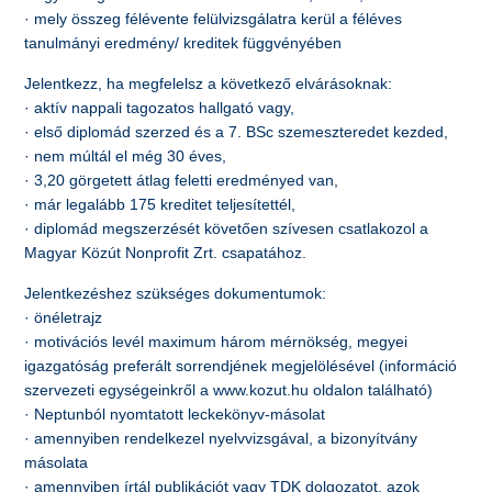
· mely összeg félévente felülvizsgálatra kerül a féléves
tanulmányi eredmény/ kreditek függvényében
Jelentkezz, ha megfelelsz a következő elvárásoknak:
· aktív nappali tagozatos hallgató vagy,
· első diplomád szerzed és a 7. BSc szemeszteredet kezded,
· nem múltál el még 30 éves,
· 3,20 görgetett átlag feletti eredményed van,
· már legalább 175 kreditet teljesítettél,
· diplomád megszerzését követően szívesen csatlakozol a
Magyar Közút Nonprofit Zrt. csapatához.
Jelentkezéshez szükséges dokumentumok:
· önéletrajz
· motivációs levél maximum három mérnökség, megyei
igazgatóság preferált sorrendjének megjelölésével (információ
szervezeti egységeinkről a www.kozut.hu oldalon található)
· Neptunból nyomtatott leckekönyv-másolat
· amennyiben rendelkezel nyelvvizsgával, a bizonyítvány
másolata
· amennyiben írtál publikációt vagy TDK dolgozatot, azok