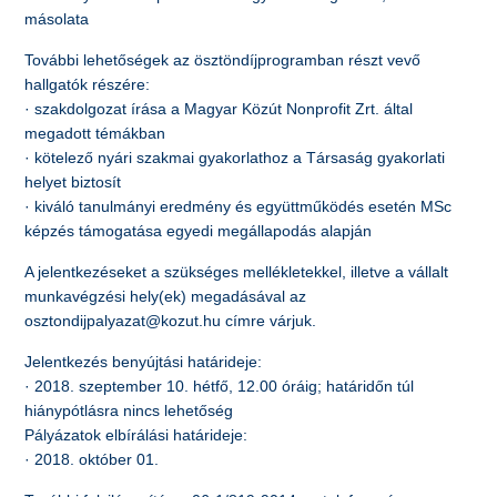
másolata
További lehetőségek az ösztöndíjprogramban részt vevő
hallgatók részére:
· szakdolgozat írása a Magyar Közút Nonprofit Zrt. által
megadott témákban
· kötelező nyári szakmai gyakorlathoz a Társaság gyakorlati
helyet biztosít
· kiváló tanulmányi eredmény és együttműködés esetén MSc
képzés támogatása egyedi megállapodás alapján
A jelentkezéseket a szükséges mellékletekkel, illetve a vállalt
munkavégzési hely(ek) megadásával az
osztondijpalyazat@kozut.hu címre várjuk.
Jelentkezés benyújtási határideje:
· 2018. szeptember 10. hétfő, 12.00 óráig; határidőn túl
hiánypótlásra nincs lehetőség
Pályázatok elbírálási határideje:
· 2018. október 01.