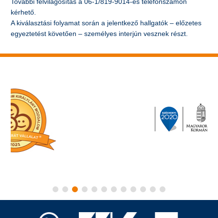
További felvilágosítás a 06-1/819-9014-es telefonszámon
kérhető.
A kiválasztási folyamat során a jelentkező hallgatók – előzetes
egyeztetést követően – személyes interjún vesznek részt.