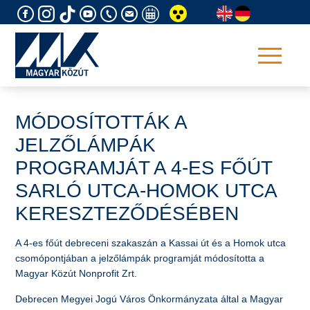
Skip
to
content
MÓDOSÍTOTTÁK A
JELZŐLÁMPÁK
PROGRAMJÁT A 4-ES FŐÚT
SARLÓ UTCA-HOMOK UTCA
KERESZTEZŐDÉSÉBEN
​A 4-es főút debreceni szakaszán a Kassai út és a Homok utca
csomópontjában a jelzőlámpák programját módosította a
Magyar Közút Nonprofit Zrt.
Debrecen Megyei Jogú Város Önkormányzata által a Magyar