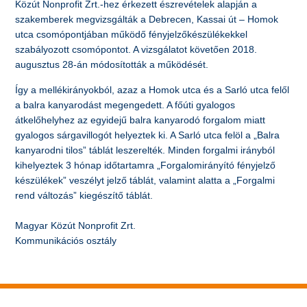
Közút Nonprofit Zrt.-hez érkezett észrevételek alapján a
szakemberek megvizsgálták a Debrecen, Kassai út – Homok
utca csomópontjában működő fényjelzőkészülékekkel
szabályozott csomópontot. A vizsgálatot követően 2018.
augusztus 28-án módosították a működését.
Így a mellékirányokból, azaz a Homok utca és a Sarló utca felől
a balra kanyarodást megengedett. A főúti gyalogos
átkelőhelyhez az egyidejű balra kanyarodó forgalom miatt
gyalogos sárgavillogót helyeztek ki. A Sarló utca felöl a „Balra
kanyarodni tilos” táblát leszerelték. Minden forgalmi irányból
kihelyeztek 3 hónap időtartamra „Forgalomirányító fényjelző
készülékek” veszélyt jelző táblát, valamint alatta a „Forgalmi
rend változás” kiegészítő táblát.
Magyar Közút Nonprofit Zrt.
Kommunikációs osztály