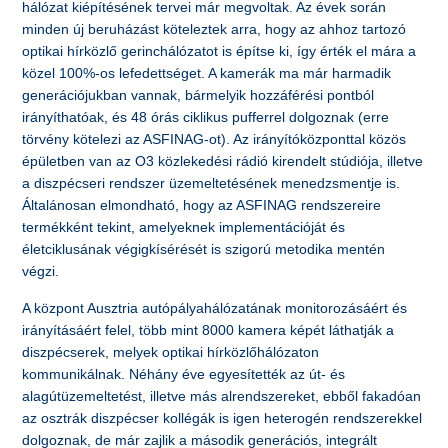
hálózat kiépítésének tervei már megvoltak. Az évek során
minden új beruházást köteleztek arra, hogy az ahhoz tartozó
optikai hírközlő gerinchálózatot is építse ki, így érték el mára a
közel 100%-os lefedettséget. A kamerák ma már harmadik
generációjukban vannak, bármelyik hozzáférési pontból
irányíthatóak, és 48 órás ciklikus pufferrel dolgoznak (erre
törvény kötelezi az ASFINAG-ot). Az irányítóközponttal közös
épületben van az O3 közlekedési rádió kirendelt stúdiója, illetve
a diszpécseri rendszer üzemeltetésének menedzsmentje is.
Általánosan elmondható, hogy az ASFINAG rendszereire
termékként tekint, amelyeknek implementációját és
életciklusának végigkísérését is szigorú metodika mentén
végzi.
A központ Ausztria autópályahálózatának monitorozásáért és
irányításáért felel, több mint 8000 kamera képét láthatják a
diszpécserek, melyek optikai hírközlőhálózaton
kommunikálnak. Néhány éve egyesítették az út- és
alagútüzemeltetést, illetve más alrendszereket, ebből fakadóan
az osztrák diszpécser kollégák is igen heterogén rendszerekkel
dolgoznak, de már zajlik a második generációs, integrált