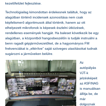
kezelőfelület fejlesztése.
Technológiailag kimondottan érdekesnek találtuk, hogy az
alagútban történő incidensek azonosítása nem csak
képfelismerő algoritmusok által történik, hanem az ott
elhelyezett mikrofonok is képesek észlelni ütközések,
rendellenes események hangját. Ha baleset következik be egy
alagútban, a központból hangosbeszélőn is tudják instruálni a
benn ragadt gépjárművezetőket, de a hagyományos FM
frekvenciákat is „eltérítve” saját szöveges utasításokat tudnak
sugározni a járműveken belülre.
Az
autópályás
VJT-k
jelzésképeit
az ASFINAG
is manuálisan
állítja be, de
már
dolgoznak