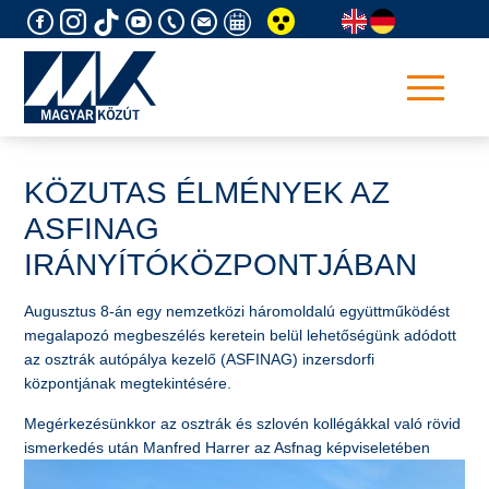
Skip
to
content
KÖZUTAS ÉLMÉNYEK AZ
ASFINAG
IRÁNYÍTÓKÖZPONTJÁBAN
Augusztus 8-án egy nemzetközi háromoldalú együttműködést
megalapozó megbeszélés keretein belül lehetőségünk adódott
az osztrák autópálya kezelő (ASFINAG) inzersdorfi
központjának megtekintésére.
Megérkezésünkkor az osztrák és szlovén kollégákkal való rövid
ismerkedés után Manfred Harrer az Asfnag
képviseletében