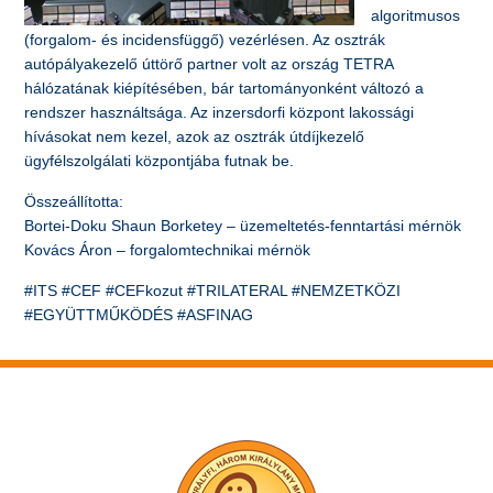
algoritmusos
(forgalom- és incidensfüggő) vezérlésen. Az osztrák
autópályakezelő úttörő partner volt az ország TETRA
hálózatának kiépítésében, bár tartományonként változó a
rendszer használtsága. Az inzersdorfi központ lakossági
hívásokat nem kezel, azok az osztrák útdíjkezelő
ügyfélszolgálati központjába futnak be.
Összeállította:
Bortei-Doku Shaun Borketey – üzemeltetés-fenntartási mérnök
Kovács Áron – forgalomtechnikai mérnök
#ITS #CEF #CEFkozut #TRILATERAL #NEMZETKÖZI
#EGYÜTTMŰKÖDÉS #ASFINAG