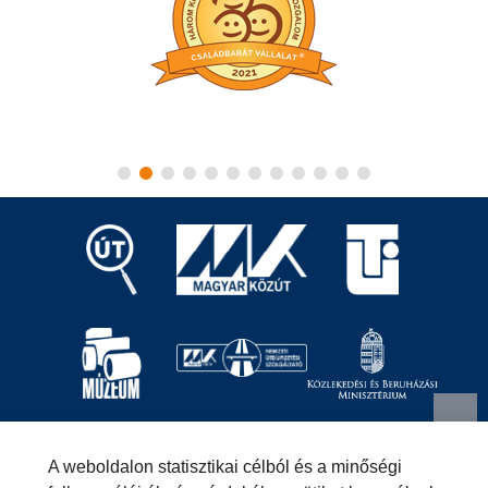
Magyar Közút Nonprofit Zrt.
1024 Budapest, Fényes
A weboldalon statisztikai célból és a minőségi
Elek utca 7-13.
+36 (1) 819-9000
info@kozut.hu