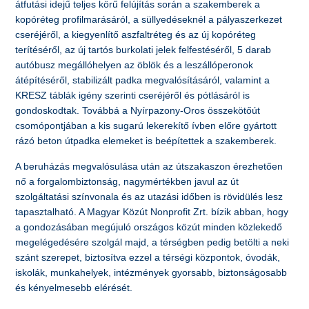
átfutási idejű teljes körű felújítás során a szakemberek a
kopóréteg profilmarásáról, a süllyedéseknél a pályaszerkezet
cseréjéről, a kiegyenlítő aszfaltréteg és az új kopóréteg
terítéséről, az új tartós burkolati jelek felfestéséről, 5 darab
autóbusz megállóhelyen az öblök és a leszállóperonok
átépítéséről, stabilizált padka megvalósításáról, valamint a
KRESZ táblák igény szerinti cseréjéről és pótlásáról is
gondoskodtak. Továbbá a Nyírpazony-Oros összekötőút
csomópontjában a kis sugarú lekerekítő ívben előre gyártott
rázó beton útpadka elemeket is beépítettek a szakemberek.
A beruházás megvalósulása után az útszakaszon érezhetően
nő a forgalombiztonság, nagymértékben javul az út
szolgáltatási színvonala és az utazási időben is rövidülés lesz
tapasztalható. A Magyar Közút Nonprofit Zrt. bízik abban, hogy
a gondozásában megújuló országos közút minden közlekedő
megelégedésére szolgál majd, a térségben pedig betölti a neki
szánt szerepet, biztosítva ezzel a térségi központok, óvodák,
iskolák, munkahelyek, intézmények gyorsabb, biztonságosabb
és kényelmesebb elérését.