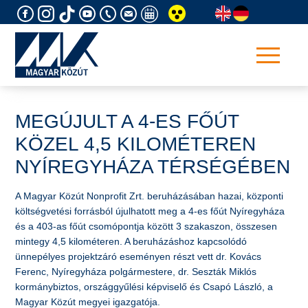
Skip
to
content
MEGÚJULT A 4-ES FŐÚT
KÖZEL 4,5 KILOMÉTEREN
NYÍREGYHÁZA TÉRSÉGÉBEN
​A Magyar Közút Nonprofit Zrt. beruházásában hazai, központi
költségvetési forrásból újulhatott meg a 4-es főút Nyíregyháza
és a 403-as főút csomópontja között 3 szakaszon, összesen
mintegy 4,5 kilométeren. A beruházáshoz kapcsolódó
ünnepélyes projektzáró eseményen részt vett dr. Kovács
Ferenc, Nyíregyháza polgármestere, dr. Seszták Miklós
kormánybiztos, országgyűlési képviselő és Csapó László, a
Magyar Közút megyei igazgatója.