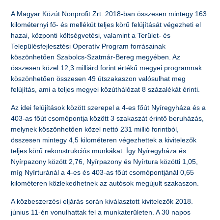
A Magyar Közút Nonprofit Zrt. 2018-ban összesen mintegy 163
kilométernyi fő- és mellékút teljes körű felújítását végezheti el
hazai, központi költségvetési, valamint a Terület- és
Településfejlesztési Operatív Program forrásainak
köszönhetően Szabolcs-Szatmár-Bereg megyében. Az
összesen közel 12,3 milliárd forint értékű megyei programnak
köszönhetően összesen 49 útszakaszon valósulhat meg
felújítás, ami a teljes megyei közúthálózat 8 százalékát érinti.
Az idei felújítások között szerepel a 4-es főút Nyíregyháza és a
403-as főút csomópontja között 3 szakaszát érintő beruházás,
melynek köszönhetően közel nettó 231 millió forintból,
összesen mintegy 4,5 kilométeren végezhettek a kivitelezők
teljes körű rekonstrukciós munkákat. Így Nyíregyháza és
Nyírpazony között 2,76, Nyírpazony és Nyírtura közötti 1,05,
míg Nyírturánál a 4-es és 403-as főút csomópontjánál 0,65
kilométeren közlekedhetnek az autósok megújult szakaszon.
A közbeszerzési eljárás során kiválasztott kivitelezők 2018.
június 11-én vonulhattak fel a munkaterületen. A 30 napos