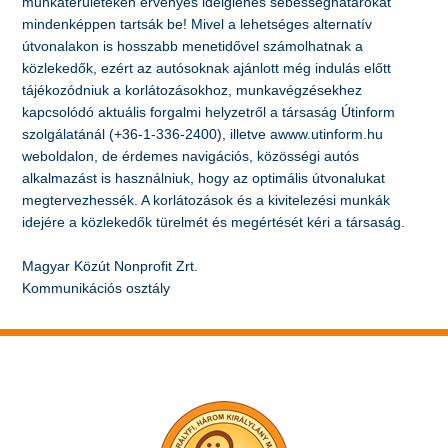
munkaterületeken érvényes ideiglenes sebességhatárokat
mindenképpen tartsák be! Mivel a lehetséges alternatív
útvonalakon is hosszabb menetidővel számolhatnak a
közlekedők, ezért az autósoknak ajánlott még indulás előtt
tájékozódniuk a korlátozásokhoz, munkavégzésekhez
kapcsolódó aktuális forgalmi helyzetről a társaság Útinform
szolgálatánál (+36-1-336-2400), illetve awww.utinform.hu
weboldalon, de érdemes navigációs, közösségi autós
alkalmazást is használniuk, hogy az optimális útvonalukat
megtervezhessék. A korlátozások és a kivitelezési munkák
idejére a közlekedők türelmét és megértését kéri a társaság.
Magyar Közút Nonprofit Zrt.
Kommunikációs osztály