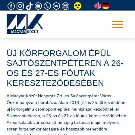
Skip
to
content
ÚJ KÖRFORGALOM ÉPÜL
SAJTÓSZENTPÉTEREN A 26-
OS ÉS 27-ES FŐUTAK
KERESZTEZŐDÉSÉBEN
A Magyar Közút Nonprofit Zrt. és Sajószentpéter Város
Önkormányzata beruházásában 2018. július 25-től kezdődően
új körforgalmú csomópont építési munkálatai kezdődnek el
Sajószentpéteren, a 26-os és 27-es főutak kereszteződésében.
A munkálatok várhatóan 3 hónapig tartanak majd, melynek
során forgalomkorlátozásra és hosszabb menetidőre