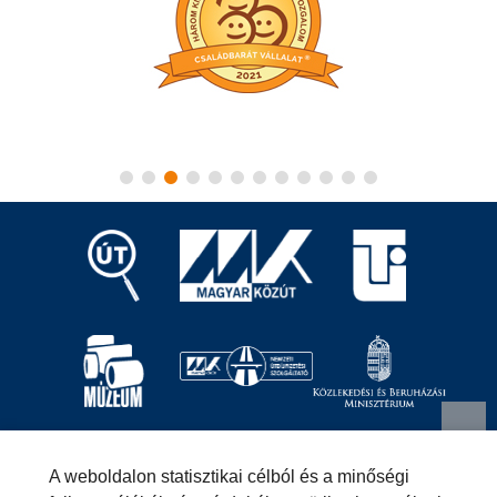
Magyar Közút Nonprofit Zrt.
1024 Budapest, Fényes
A weboldalon statisztikai célból és a minőségi
Elek utca 7-13.
+36 (1) 819-9000
info@kozut.hu