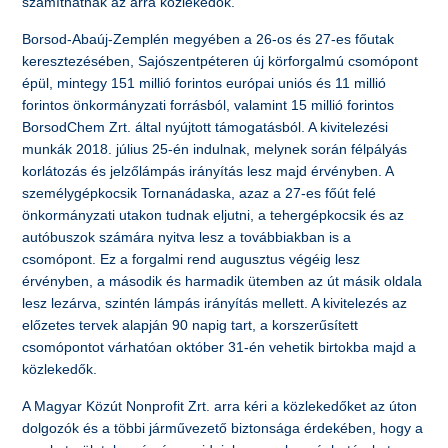
számíthatnak az arra közlekedők.
Borsod-Abaúj-Zemplén megyében a 26-os és 27-es főutak
keresztezésében, Sajószentpéteren új körforgalmú csomópont
épül, mintegy 151 millió forintos európai uniós és 11 millió
forintos önkormányzati forrásból, valamint 15 millió forintos
BorsodChem Zrt. által nyújtott támogatásból. A kivitelezési
munkák 2018. július 25-én indulnak, melynek során félpályás
korlátozás és jelzőlámpás irányítás lesz majd érvényben. A
személygépkocsik Tornanádaska, azaz a 27-es főút felé
önkormányzati utakon tudnak eljutni, a tehergépkocsik és az
autóbuszok számára nyitva lesz a továbbiakban is a
csomópont. Ez a forgalmi rend augusztus végéig lesz
érvényben, a második és harmadik ütemben az út másik oldala
lesz lezárva, szintén lámpás irányítás mellett. A kivitelezés az
előzetes tervek alapján 90 napig tart, a korszerűsített
csomópontot várhatóan október 31-én vehetik birtokba majd a
közlekedők.
A Magyar Közút Nonprofit Zrt. arra kéri a közlekedőket az úton
dolgozók és a többi járművezető biztonsága érdekében, hogy a