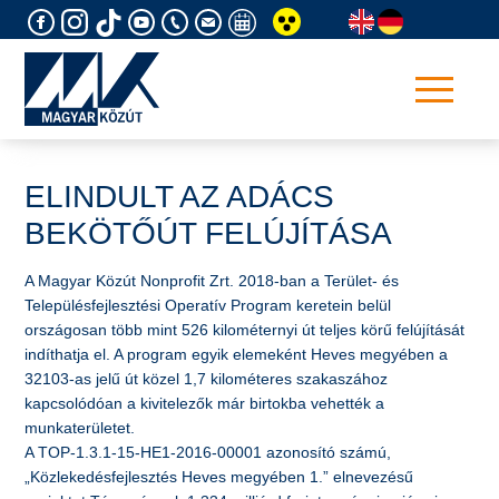
Skip
to
content
ELINDULT AZ ADÁCS
BEKÖTŐÚT FELÚJÍTÁSA
​A Magyar Közút Nonprofit Zrt. 2018-ban a Terület- és
Településfejlesztési Operatív Program keretein belül
országosan több mint 526 kilométernyi út teljes körű felújítását
indíthatja el. A program egyik elemeként Heves megyében a
32103-as jelű út közel 1,7 kilométeres szakaszához
kapcsolódóan a kivitelezők már birtokba vehették a
munkaterületet.
A TOP-1.3.1-15-HE1-2016-00001 azonosító számú,
„Közlekedésfejlesztés Heves megyében 1.” elnevezésű