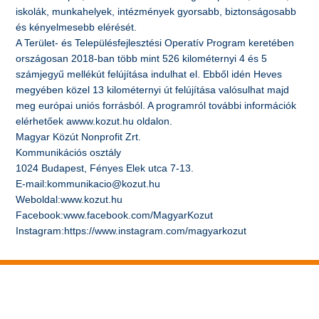
iskolák, munkahelyek, intézmények gyorsabb, biztonságosabb
és kényelmesebb elérését.
A Terület- és Településfejlesztési Operatív Program keretében
országosan 2018-ban több mint 526 kilométernyi 4 és 5
számjegyű mellékút felújítása indulhat el. Ebből idén Heves
megyében közel 13 kilométernyi út felújítása valósulhat majd
meg európai uniós forrásból. A programról további információk
elérhetőek awww.kozut.hu oldalon.
Magyar Közút Nonprofit Zrt.
Kommunikációs osztály
1024 Budapest, Fényes Elek utca 7-13.
E-mail:kommunikacio@kozut.hu
Weboldal:www.kozut.hu
Facebook:www.facebook.com/MagyarKozut
Instagram:https://www.instagram.com/magyarkozut