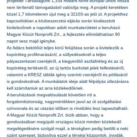
projektet Társaságunk 1,334 milliárd forint európai uniós vissza
nem térítendő támogatásból valósítja meg. A projekt keretében
közel 1,7 kilométeren újul meg a 32103-as jelű út. A projekthez
kapcsolódóan a közbeszerzési eljárás során kiválasztott
kivitelezőnek a napokban adott munkaterületet a beruházó
Magyar Közút Nonprofit Zrt., a fejlesztés előreláthatóan 90
napot vesz majd igénybe.
Az Adács bekötőút teljes körű felújítása során a kivitelezők a
kopóréteg profilmarásáról, a süllyedéseknél a teljes
pályaszerkezet cseréjéről, a kiegyenlítő aszfaltréteg és az új
kopóréteg terítéséről, az új tartós burkolati jelek felfestéséről,
valamint a KRESZ táblák igény szerinti cseréjéről és pótlásáról
is gondoskodnak. A munkálatok ideje alatt félpályás útlezárásra
kell számítaniuk az arra közlekedőknek.
A beruházások megvalósulását követően nő a
forgalombiztonság, nagymértékben javul az út szolgáltatási
színvonala és az utazási időben is rövidülés lesz tapasztalható.
A Magyar Közút Nonprofit Zrt. bízik abban, hogy a
gondozásában megújuló országos közút minden közlekedő
megelégedésére szolgál majd, a térségben pedig betölti a neki
szánt szerepet, biztosítva ezzel a térségi központok, óvodák,