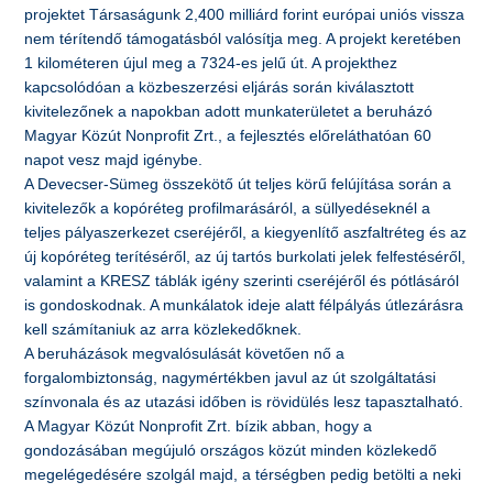
projektet Társaságunk 2,400 milliárd forint európai uniós vissza
nem térítendő támogatásból valósítja meg. A projekt keretében
1 kilométeren újul meg a 7324-es jelű út. A projekthez
kapcsolódóan a közbeszerzési eljárás során kiválasztott
kivitelezőnek a napokban adott munkaterületet a beruházó
Magyar Közút Nonprofit Zrt., a fejlesztés előreláthatóan 60
napot vesz majd igénybe.
A Devecser-Sümeg összekötő út teljes körű felújítása során a
kivitelezők a kopóréteg profilmarásáról, a süllyedéseknél a
teljes pályaszerkezet cseréjéről, a kiegyenlítő aszfaltréteg és az
új kopóréteg terítéséről, az új tartós burkolati jelek felfestéséről,
valamint a KRESZ táblák igény szerinti cseréjéről és pótlásáról
is gondoskodnak. A munkálatok ideje alatt félpályás útlezárásra
kell számítaniuk az arra közlekedőknek.
A beruházások megvalósulását követően nő a
forgalombiztonság, nagymértékben javul az út szolgáltatási
színvonala és az utazási időben is rövidülés lesz tapasztalható.
A Magyar Közút Nonprofit Zrt. bízik abban, hogy a
gondozásában megújuló országos közút minden közlekedő
megelégedésére szolgál majd, a térségben pedig betölti a neki