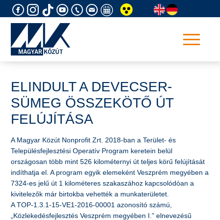
Skip
to
content
ELINDULT A DEVECSER-
SÜMEG ÖSSZEKÖTŐ ÚT
FELÚJÍTÁSA
​A Magyar Közút Nonprofit Zrt. 2018-ban a Terület- és
Településfejlesztési Operatív Program keretein belül
országosan több mint 526 kilométernyi út teljes körű felújítását
indíthatja el. A program egyik elemeként Veszprém megyében a
7324-es jelű út 1 kilométeres szakaszához kapcsolódóan a
kivitelezők már birtokba vehették a munkaterületet.
A TOP-1.3.1-15-VE1-2016-00001 azonosító számú,
„Közlekedésfejlesztés Veszprém megyében I.” elnevezésű