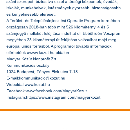
szánt szerepet, biztosítva ezzel a térségi központok, óvodák,
iskolák, munkahelyek, intézmények gyorsabb, biztonságosabb
és kényelmesebb elérését.
A Terület- és Településfejlesztési Operatív Program keretében
országosan 2018-ban több mint 526 kilométernyi 4 és 5
számjegyű mellékút felújítása indulhat el. Ebből idén Veszprém
megyében 23 kilométernyi út felújítása valósulhat majd meg
európai uniós forrásból. A programról további információk
elérhetőek awww.kozut.hu oldalon.
Magyar Közút Nonprofit Zrt.
Kommunikációs osztály
1024 Budapest, Fényes Elek utca 7-13.
E-mail:kommunikacio@kozut.hu
Weboldal:www.kozut.hu
Facebook:www.facebook.com/MagyarKozut
Instagram:https://www.instagram.com/magyarkozut