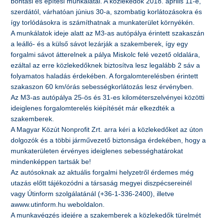
bontási és építési munkálatai. A közlekedők 2018. április 11-e,
szerdától, várhatóan június 30-a, szombatig korlátozásokra és
így torlódásokra is számíthatnak a munkaterület környékén.
A munkálatok ideje alatt az M3-as autópálya érintett szakaszán
a leálló- és a külső sávot lezárják a szakemberek, így egy
forgalmi sávot átterelnek a pálya Miskolc felé vezető oldalára,
ezáltal az erre közlekedőknek biztosítva lesz legalább 2 sáv a
folyamatos haladás érdekében. A forgalomterelésben érintett
szakaszon 60 km/órás sebességkorlátozás lesz érvényben.
Az M3-as autópálya 25-ös és 31-es kilométerszelvényei közötti
ideiglenes forgalomterelés kiépítését már elkezdték a
szakemberek.
A Magyar Közút Nonprofit Zrt. arra kéri a közlekedőket az úton
dolgozók és a többi járművezető biztonsága érdekében, hogy a
munkaterületen érvényes ideiglenes sebességhatárokat
mindenképpen tartsák be!
Az autósoknak az aktuális forgalmi helyzetről érdemes még
utazás előtt tájékozódni a társaság megyei diszpécsereinél
vagy Útinform szolgálatánál (+36-1-336-2400), illetve
awww.utinform.hu weboldalon.
A munkavégzés idejére a szakemberek a közlekedők türelmét