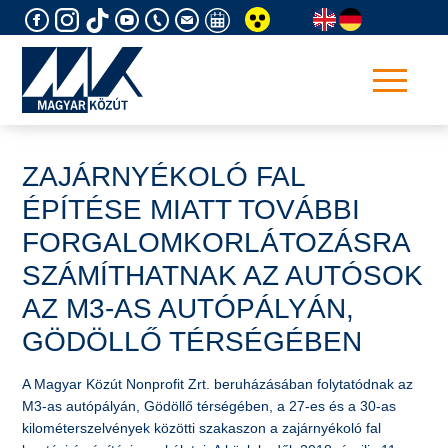
Skip
to
content
ZAJÁRNYÉKOLÓ FAL
ÉPÍTÉSE MIATT TOVÁBBI
FORGALOMKORLÁTOZÁSRA
SZÁMÍTHATNAK AZ AUTÓSOK
AZ M3-AS AUTÓPÁLYÁN,
GÖDÖLLŐ TÉRSÉGÉBEN
A Magyar Közút Nonprofit Zrt. beruházásában folytatódnak az
M3-as autópályán, Gödöllő térségében, a 27-es és a 30-as
kilométerszelvények közötti szakaszon a zajárnyékoló fal