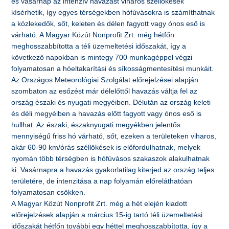
és vasárnap az intenzív havazást viharos széllökések
kísérhetik, így egyes térségekben hófúvásokra is számíthatnak
a közlekedők, sőt, keleten és délen fagyott vagy ónos eső is
várható. A Magyar Közút Nonprofit Zrt. még hétfőn
meghosszabbította a téli üzemeltetési időszakát, így a
következő napokban is mintegy 700 munkagéppel végzi
folyamatosan a hóeltakarítási és síkosságmentesítési munkáit.
Az Országos Meteorológiai Szolgálat előrejelzései alapján
szombaton az esőzést már délelőttől havazás váltja fel az
ország északi és nyugati megyéiben. Délután az ország keleti
és déli megyéiben a havazás előtt fagyott vagy ónos eső is
hullhat. Az északi, északnyugati megyékben jelentős
mennyiségű friss hó várható, sőt, ezeken a területeken viharos,
akár 60-90 km/órás széllökések is előfordulhatnak, melyek
nyomán több térségben is hófúvásos szakaszok alakulhatnak
ki. Vasárnapra a havazás gyakorlatilag kiterjed az ország teljes
területére, de intenzitása a nap folyamán előreláthatóan
folyamatosan csökken.
A Magyar Közút Nonprofit Zrt. még a hét elején kiadott
előrejelzések alapján a március 15-ig tartó téli üzemeltetési
időszakát hétfőn további egy héttel meghosszabbította, így a