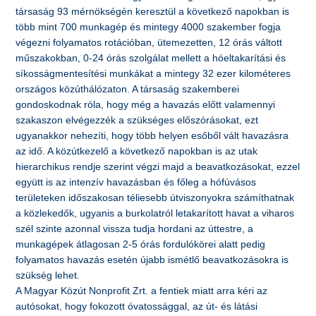
társaság 93 mérnökségén keresztül a következő napokban is
több mint 700 munkagép és mintegy 4000 szakember fogja
végezni folyamatos rotációban, ütemezetten, 12 órás váltott
műszakokban, 0-24 órás szolgálat mellett a hóeltakarítási és
síkosságmentesítési munkákat a mintegy 32 ezer kilométeres
országos közúthálózaton. A társaság szakemberei
gondoskodnak róla, hogy még a havazás előtt valamennyi
szakaszon elvégezzék a szükséges előszórásokat, ezt
ugyanakkor nehezíti, hogy több helyen esőből vált havazásra
az idő. A közútkezelő a következő napokban is az utak
hierarchikus rendje szerint végzi majd a beavatkozásokat, ezzel
együtt is az intenzív havazásban és főleg a hófúvásos
területeken időszakosan téliesebb útviszonyokra számíthatnak
a közlekedők, ugyanis a burkolatról letakarított havat a viharos
szél szinte azonnal vissza tudja hordani az úttestre, a
munkagépek átlagosan 2-5 órás fordulókörei alatt pedig
folyamatos havazás esetén újabb ismétlő beavatkozásokra is
szükség lehet.
A Magyar Közút Nonprofit Zrt. a fentiek miatt arra kéri az
autósokat, hogy fokozott óvatossággal, az út- és látási