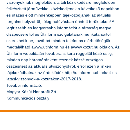
viszonyoknak megfelelően, a téli közlekedésre megfelelően
felkészített járművekkel közlekedjenek a következő napokban
és utazás előtt mindenképpen tájékozódjanak az aktuális
forgalmi helyzetről, főleg hófúvásban érintett területeken! A
legfrissebb és leggyorsabb információt a társaság megyei
diszpécsereitől és Útinform szolgálatának munkatársaitól
szerezhetik be, továbbá minden telefonos elérhetőségük
megtalálható awww.utinform.hu és awww.kozut.hu oldalon. Az
Útinform weboldalán továbbra is kora reggeltől késő estig,
minden nap háromóránként tesznek közzé országos
összesítést az aktuális útviszonyokról, erről ezen a linken
tájékozódhatnak az érdeklődők:http://utinform.hu/hirek/ut-es-
latasi-viszonyok-a-kozutakon-2017-2018.
További információ:
Magyar Közút Nonprofit Zrt.
Kommunikációs osztály