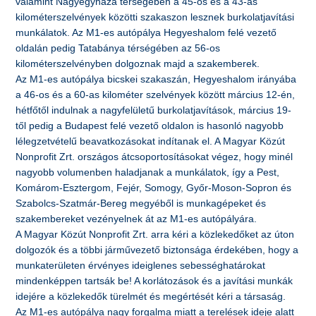
valamint Nagyegyháza térségében a 45-ös és a 43-as
kilométerszelvények közötti szakaszon lesznek burkolatjavítási
munkálatok. Az M1-es autópálya Hegyeshalom felé vezető
oldalán pedig Tatabánya térségében az 56-os
kilométerszelvényben dolgoznak majd a szakemberek.
Az M1-es autópálya bicskei szakaszán, Hegyeshalom irányába
a 46-os és a 60-as kilométer szelvények között március 12-én,
hétfőtől indulnak a nagyfelületű burkolatjavítások, március 19-
től pedig a Budapest felé vezető oldalon is hasonló nagyobb
lélegzetvételű beavatkozásokat indítanak el. A Magyar Közút
Nonprofit Zrt. országos átcsoportosításokat végez, hogy minél
nagyobb volumenben haladjanak a munkálatok, így a Pest,
Komárom-Esztergom, Fejér, Somogy, Győr-Moson-Sopron és
Szabolcs-Szatmár-Bereg megyéből is munkagépeket és
szakembereket vezényelnek át az M1-es autópályára.
A Magyar Közút Nonprofit Zrt. arra kéri a közlekedőket az úton
dolgozók és a többi járművezető biztonsága érdekében, hogy a
munkaterületen érvényes ideiglenes sebességhatárokat
mindenképpen tartsák be! A korlátozások és a javítási munkák
idejére a közlekedők türelmét és megértését kéri a társaság.
Az M1-es autópálya nagy forgalma miatt a terelések ideje alatt