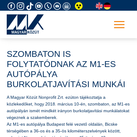
Skip
to
content
SZOMBATON IS
FOLYTATÓDNAK AZ M1-ES
AUTÓPÁLYA
BURKOLATJAVÍTÁSI MUNKÁI
​A Magyar Közút Nonprofit Zrt. ezúton tájékoztatja a
közlekedőket, hogy 2018. március 10-én, szombaton, az M1-es
autópályán ismét mindkét irányon burkolatjavítási munkálatokat
végeznek a szakemberek.
Az M1-es autópálya Budapest felé vezető oldalán, Bicske
térségében a 36-os és a 35-ös kilométerszelvények között,