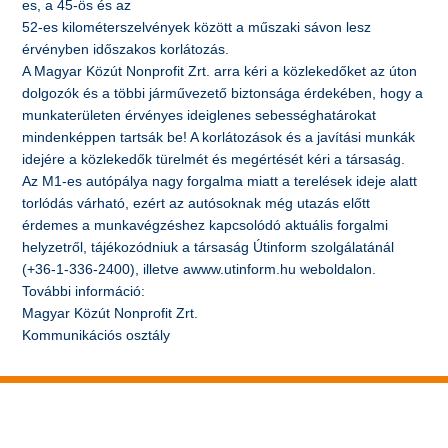
es, a 45-ös és az
52-es kilométerszelvények között a műszaki sávon lesz
érvényben időszakos korlátozás.
A Magyar Közút Nonprofit Zrt. arra kéri a közlekedőket az úton
dolgozók és a többi járművezető biztonsága érdekében, hogy a
munkaterületen érvényes ideiglenes sebességhatárokat
mindenképpen tartsák be! A korlátozások és a javítási munkák
idejére a közlekedők türelmét és megértését kéri a társaság.
Az M1-es autópálya nagy forgalma miatt a terelések ideje alatt
torlódás várható, ezért az autósoknak még utazás előtt
érdemes a munkavégzéshez kapcsolódó aktuális forgalmi
helyzetről, tájékozódniuk a társaság Útinform szolgálatánál
(+36-1-336-2400), illetve awww.utinform.hu weboldalon.
További információ:
Magyar Közút Nonprofit Zrt.
Kommunikációs osztály