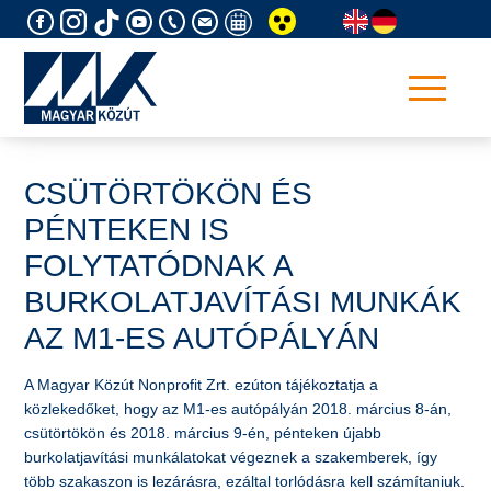
Skip
to
content
CSÜTÖRTÖKÖN ÉS
PÉNTEKEN IS
FOLYTATÓDNAK A
BURKOLATJAVÍTÁSI MUNKÁK
AZ M1-ES AUTÓPÁLYÁN
A Magyar Közút Nonprofit Zrt. ezúton tájékoztatja a
közlekedőket, hogy az M1-es autópályán 2018. március 8-án,
csütörtökön és 2018. március 9-én, pénteken újabb
burkolatjavítási munkálatokat végeznek a szakemberek, így
több szakaszon is lezárásra, ezáltal torlódásra kell számítaniuk.