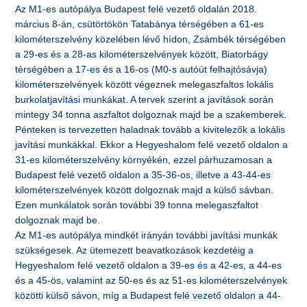
Az M1-es autópálya Budapest felé vezető oldalán 2018.
március 8-án, csütörtökön Tatabánya térségében a 61-es
kilométerszelvény közelében lévő hídon, Zsámbék térségében
a 29-es és a 28-as kilométerszelvények között, Biatorbágy
térségében a 17-es és a 16-os (M0-s autóút felhajtósávja)
kilométerszelvények között végeznek melegaszfaltos lokális
burkolatjavítási munkákat. A tervek szerint a javítások során
mintegy 34 tonna aszfaltot dolgoznak majd be a szakemberek.
Pénteken is tervezetten haladnak tovább a kivitelezők a lokális
javítási munkákkal. Ekkor a Hegyeshalom felé vezető oldalon a
31-es kilométerszelvény környékén, ezzel párhuzamosan a
Budapest felé vezető oldalon a 35-36-os, illetve a 43-44-es
kilométerszelvények között dolgoznak majd a külső sávban.
Ezen munkálatok során további 39 tonna melegaszfaltot
dolgoznak majd be.
Az M1-es autópálya mindkét irányán további javítási munkák
szükségesek. Az ütemezett beavatkozások kezdetéig a
Hegyeshalom felé vezető oldalon a 39-es és a 42-es, a 44-es
és a 45-ös, valamint az 50-es és az 51-es kilométerszelvények
közötti külső sávon, míg a Budapest felé vezető oldalon a 44-