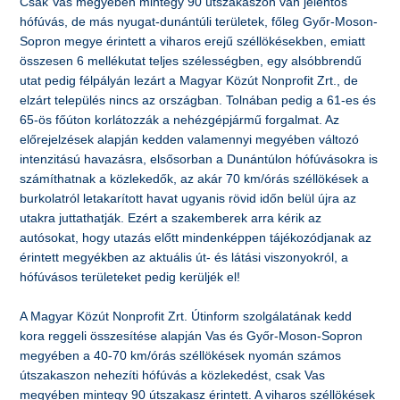
Csak Vas megyében mintegy 90 útszakaszon van jelentős
hófúvás, de más nyugat-dunántúli területek, főleg Győr-Moson-
Sopron megye érintett a viharos erejű széllökésekben, emiatt
összesen 6 mellékutat teljes szélességben, egy alsóbbrendű
utat pedig félpályán lezárt a Magyar Közút Nonprofit Zrt., de
elzárt település nincs az országban. Tolnában pedig a 61-es és
65-ös főúton korlátozzák a nehézgépjármű forgalmat. Az
előrejelzések alapján kedden valamennyi megyében változó
intenzitású havazásra, elsősorban a Dunántúlon hófúvásokra is
számíthatnak a közlekedők, az akár 70 km/órás széllökések a
burkolatról letakarított havat ugyanis rövid időn belül újra az
utakra juttathatják. Ezért a szakemberek arra kérik az
autósokat, hogy utazás előtt mindenképpen tájékozódjanak az
érintett megyékben az aktuális út- és látási viszonyokról, a
hófúvásos területeket pedig kerüljék el!
A Magyar Közút Nonprofit Zrt. Útinform szolgálatának kedd
kora reggeli összesítése alapján Vas és Győr-Moson-Sopron
megyében a 40-70 km/órás széllökések nyomán számos
útszakaszon nehezíti hófúvás a közlekedést, csak Vas
megyében mintegy 90 útszakasz érintett. A viharos széllökések