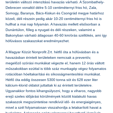
területén változó intenzitású havazás várható. A Szombathely-
Debrecen vonaltól délre 5-10 centiméternyi friss hó, Zala,
Somogy, Baranya, Bács-Kiskun és Csongrád megye határhoz
közeli, déli részein pedig akár 10-20 centiméternyi friss hó is
hullhat a mai nap folyamán. A havazás mellett elsősorban a
Dunántúlon, főleg a nyugati és déli részeken, valamint a
Bakonyban várható átlagosan 40-60 km/órás széllökés, ami így
hófúvásos szakaszokat eredményezhet.
A Magyar Közút Nonprofit Zrt. hétfő óta a hófúvásban és a
havazásban érintett területeken nemcsak a preventív,
megelőző szórási munkákat végezte el, hanem 12 órás váltott
műszakokban ezúttal is több száz munkagép végez folyamatos
rotációban hóeltakarítási és síkosságmentesítési munkákat.
Hétfő óta eddig összesen 5300 tonna sót és 628 ezer liter
kálcium-klorid oldatot juttattak ki az érintett területekre.
Ugyanakkor fontos kihangsúlyozni, hogy a viharos, nagyobb
erejű szeles időjárási körülmények között kialakuló havas
szakaszok megszüntetése rendkívül idő- és energiaigényes,
mivel a szél folyamatosan visszahordja a letakarított havat a