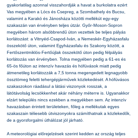
gyakorlatilag azonnal visszahordják a havat a burkolatra ezért
Vas megyében a Lócs és Csepreg, a Szombathely és Bucsu,
valamint a Karakó és Jánosháza közötti mellékút egy-egy
szakaszán van érvényben teljes útzár. Győr-Moson-Sopron
megyében három alsóbbrendű úton vezettek be teljes pályás
korlátozást: a Vitnyéd-Csapod-Iván, a Nemeskér-Egyházasfalu
összekötő úton, valamint Egyházasfalu és Szakony között, a
Fertőszentmiklós-Fertőújlak összekötő úton pedig félpályás
korlátozás van érvényben. Tolna megyében pedig a 61-es és
65-ös főúton az intenzív havazás és hófúvások miatt pedig
átmenetileg korlátozzák a 7,5 tonna megengedett legnagyobb
össztömeg feletti tehergépjárművek közlekedését. A hófúvásos
szakaszokon ráadásul a látási viszonyok rosszak, a
látótávolság lecsökkenhet akár néhány méterre is. Ugyanakkor
elzárt település nincs ezekben a megyékben sem. Az intenzív
havazásban érintett területeken, főleg a mellékutak egyes
szakaszain téliesebb útviszonyokra számíthatnak a közlekedők,
de a gyorsforgalmi úthálózat jól járható.
A meteorológiai előrejelzések szerint kedden az ország teljes