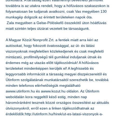
burkolatra. A társaság ezért valamennyi bevethető járművét
továbbra is az utakra rendeli, hogy a hófúvásos szakaszokon is
folyamatosan be tudjanak avatkozni, csak Vas megyében 130
munkagép dolgozik az érintett területeken napok óta.
Zala megyében a Gelse-Pölöskefő összekötő úton hóátfúvás
miatt szintén teljes útzárat vezetett be társaságunk.
A Magyar Közút Nonprofit Zrt. a fentiek miatt arra kéri az
autósokat, hogy fokozott óvatossággal, az út- és látási
viszonyoknak megfelelően közlekedjenek és csak megfelelő
mintázatú, profilmélységű téli gumikkal induljanak útnak és
érdemes még az utazás előtt tájékozódniuk! A hófúvásos
területeket mindenképpen kerüljék el! A legfrissebb és
leggyorsabb információt a társaság megyei diszpécsereitől és
Útinform szolgálatának munkatársaitól szerezhetik be, továbbá
minden telefonos elérhetőségük megtalálható
awww.utinform.hu és awww.kozut.hu oldalon. Az Útinform
weboldalán kora reggeltől késő estig, minden nap
háromóránként tesznek közzé országos összesítést az aktuális
útviszonyokról, erről ezen a linken tájékozódhatnak az
érdeklődők:http://utinform.hu/hirek/ut-es-latasi-viszonyok-a-