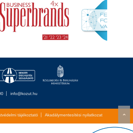
00
info@kozut.hu
tvédelmi tájékoztató
Akadálymentesítési nyilatkozat