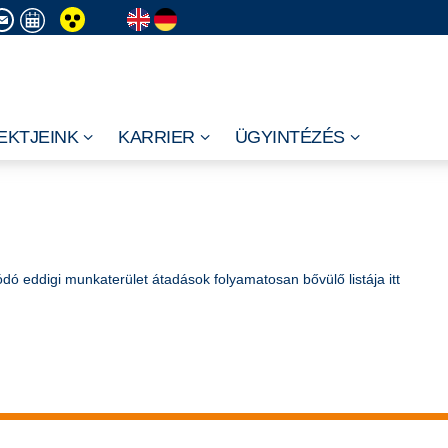
EKTJEINK
KARRIER
ÜGYINTÉZÉS
dó eddigi munkaterület átadások folyamatosan bővülő listája itt