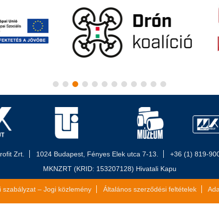
fit Zrt.
1024 Budapest, Fényes Elek utca 7-13.
+36 (1) 819-90
MKNZRT (KRID: 153207128) Hivatali Kapu
i szabályzat – Jogi közlemény
Általános szerződési feltételek
Ada