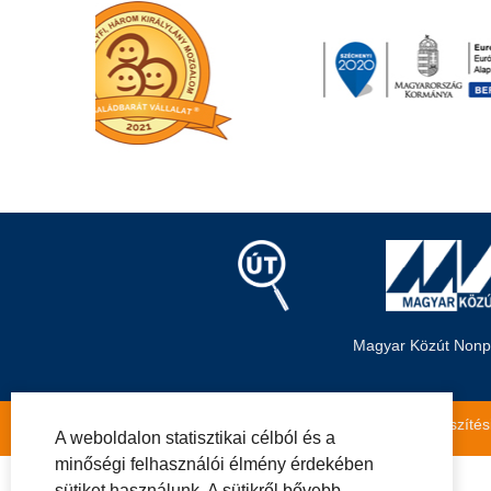
Magyar Közút Nonpro
Közérdekű adatok
Impresszum
Másolatkészítés
A weboldalon statisztikai célból és a
minőségi felhasználói élmény érdekében
sütiket használunk. A sütikről bővebb