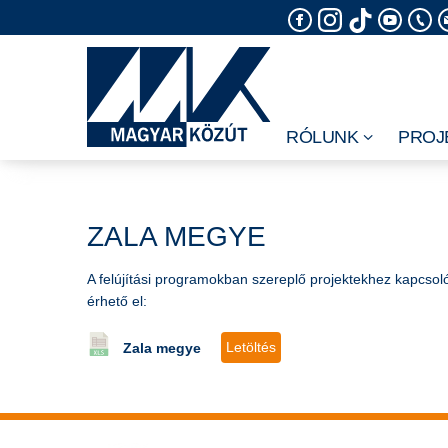
Skip
to
content
RÓLUNK
PROJ
ZALA MEGYE
A felújítási programokban szereplő projektekhez kapcsoló
érhető el:
Letöltés
Zala megye