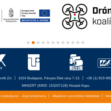
fit Zrt.
1024 Budapest, Fényes Elek utca 7-13.
+36 (1) 819-90
MKNZRT (KRID: 153207128) Hivatali Kapu
i szabályzat – Jogi közlemény
Általános szerződési feltételek
Ada