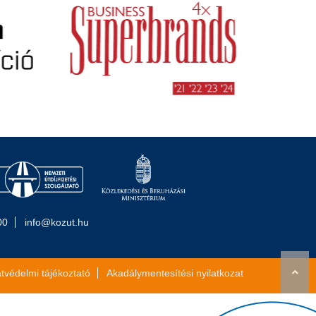
00
info@kozut.hu
tvédelmi tájékoztató
Akadálymentesítési nyilatkozat