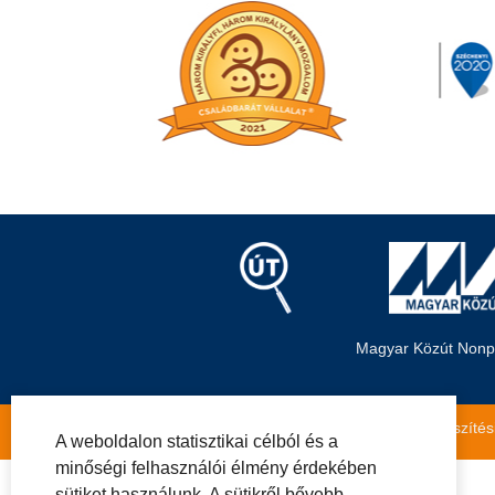
Magyar Közút Nonpro
Közérdekű adatok
Impresszum
Másolatkészítés
A weboldalon statisztikai célból és a
minőségi felhasználói élmény érdekében
sütiket használunk. A sütikről bővebb