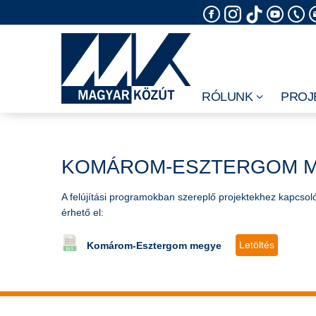
Skip
to
content
RÓLUNK
PROJ
KOMÁROM-ESZTERGOM 
A felújítási programokban szereplő projektekhez kapcsoló
érhető el:
Letöltés
Komárom-Esztergom megye