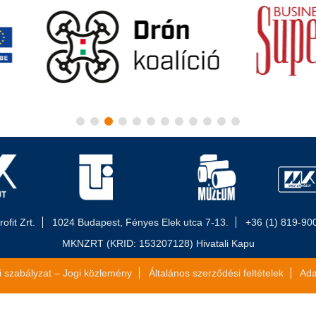
fit Zrt.
1024 Budapest, Fényes Elek utca 7-13.
+36 (1) 819-90
MKNZRT (KRID: 153207128) Hivatali Kapu
i szabályzat – Jogi közlemény
Általános szerződési feltételek
Ada