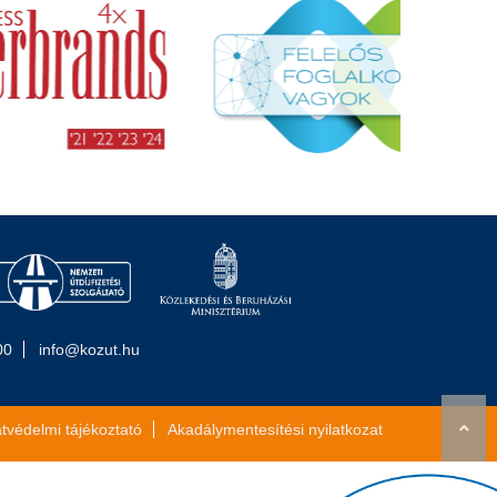
00
info@kozut.hu
tvédelmi tájékoztató
Akadálymentesítési nyilatkozat