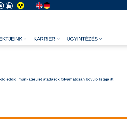
EKTJEINK
KARRIER
ÜGYINTÉZÉS
dó eddigi munkaterület átadások folyamatosan bővülő listája itt