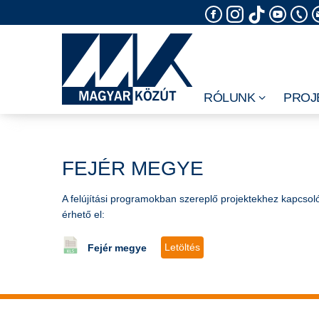
Skip
to
content
RÓLUNK
PROJ
FEJÉR MEGYE
A felújítási programokban szereplő projektekhez kapcsoló
érhető el:
Letöltés
Fejér megye