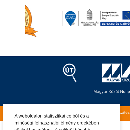
Magyar Közút Nonpro
Közérdekű adatok
Impresszum
Másolatkészítés
A weboldalon statisztikai célból és a
minőségi felhasználói élmény érdekében
sütiket használunk. A sütikről bővebb