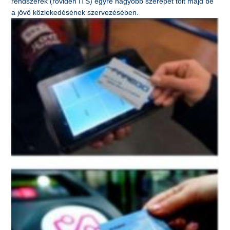
rendszerek (röviden ITS) egyre nagyobb szerepet tölt majd be
a jövő közlekedésének szervezésében.