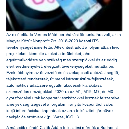
Az első előadó Verdes Máté beruházási főmunkatárs volt, aki a
Magyar Közút Nonprofit Zrt. 2018-2020 közötti ITS
tevékenységét ismertette. Áttekintést adott a folyamatban lévő
projekteket, kiemelte azokat a területeket, ahol
együttműködésre van szükség más szereplőkkel és az eddig
elért eredményeket, elvégzett tevékenységeket mutatta be.
Ezek többnyire az önvezető és összekapcsolt autózást segítő,
tájékoztató rendszerek, út menti infrastruktúra-fejlesztések,
automatikus adatcsere együttműködések kialakítása
szomszédos országokkal. 2020-ra az M1, M19, M7, és M0
gyorsforgalmi utak kooperatív eszközökkel lesznek felszerelve,
amelyek segítségével a forgalom irányító központból valós
idejű információkat kaphatnak az arra felkészített járművek,
navigációs szoftverek (pl. Waze, IGO…).
A második előadó Csillik Ádám fejlesztési mérnök a Budapest