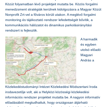
Közút folyamatban lévő projektjeit mutatta be. Közös forgalmi
menedzsment stratégiák kerülnek kidolgozásra a Magyar Közút
Nonprofit Zrt-vel a főváros körüli utakon. A meglévő forgalmi
monitoring és tájékoztató rendszer lefedettségét bővítik, a
kommunikációs hálózatot és dinamikus parkolásirányítási
rendszert is fejlesztik.
A harmadik
és egyben
utolsó előadó
Magyari
András a
Közlekedéstudományi Intézet Közlekedési Módszertani Iroda
irodavezetője volt, aki a Helyközi közösségi közlekedési
információs rendszer projektet mutatta be. A nagyon informatív
előadásából megtudhattuk, hogy országosan átjárható