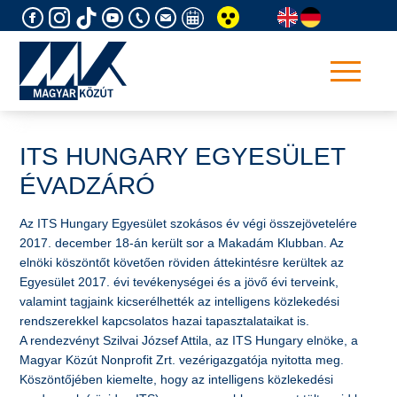
Skip
to
content
ITS HUNGARY EGYESÜLET
ÉVADZÁRÓ
Az ITS Hungary Egyesület szokásos év végi összejövetelére
2017. december 18-án került sor a Makadám Klubban. Az
elnöki köszöntőt követően röviden áttekintésre kerültek az
Egyesület 2017. évi tevékenységei és a jövő évi terveink,
valamint tagjaink kicserélhették az intelligens közlekedési
rendszerekkel kapcsolatos hazai tapasztalataikat is.
A rendezvényt Szilvai József Attila, az ITS Hungary elnöke, a
Magyar Közút Nonprofit Zrt. vezérigazgatója nyitotta meg.
Köszöntőjében kiemelte, hogy az intelligens közlekedési