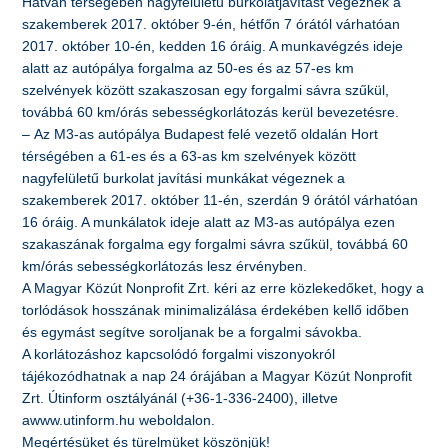
Hatvan térségében nagyfelületű burkolatjavítást végeznek a
szakemberek 2017. október 9-én, hétfőn 7 órától várhatóan
2017. október 10-én, kedden 16 óráig. A munkavégzés ideje
alatt az autópálya forgalma az 50-es és az 57-es km
szelvények között szakaszosan egy forgalmi sávra szűkül,
továbbá 60 km/órás sebességkorlátozás kerül bevezetésre.
– Az M3-as autópálya Budapest felé vezető oldalán Hort
térségében a 61-es és a 63-as km szelvények között
nagyfelületű burkolat javítási munkákat végeznek a
szakemberek 2017. október 11-én, szerdán 9 órától várhatóan
16 óráig. A munkálatok ideje alatt az M3-as autópálya ezen
szakaszának forgalma egy forgalmi sávra szűkül, továbbá 60
km/órás sebességkorlátozás lesz érvényben.
A Magyar Közút Nonprofit Zrt. kéri az erre közlekedőket, hogy a
torlódások hosszának minimalizálása érdekében kellő időben
és egymást segítve soroljanak be a forgalmi sávokba.
A korlátozáshoz kapcsolódó forgalmi viszonyokról
tájékozódhatnak a nap 24 órájában a Magyar Közút Nonprofit
Zrt. Útinform osztályánál (+36-1-336-2400), illetve
awww.utinform.hu weboldalon.
Megértésüket és türelmüket köszönjük!