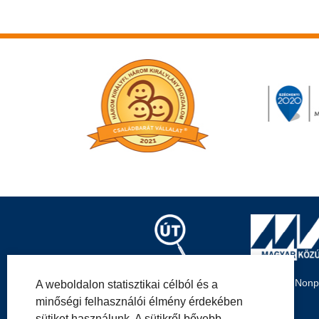
Magyar Közút Nonpro
A weboldalon statisztikai célból és a
minőségi felhasználói élmény érdekében
sütiket használunk. A sütikről bővebb