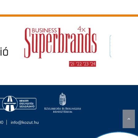
00
info@kozut.hu