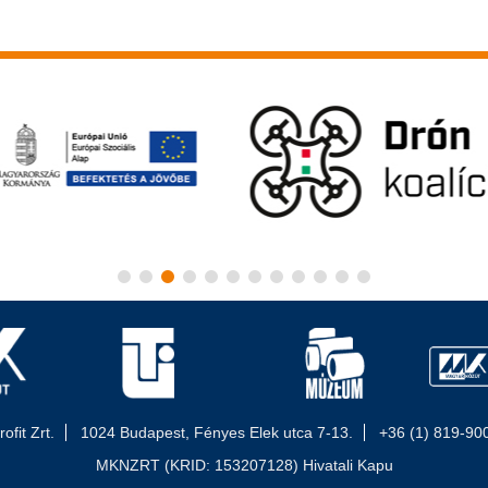
fit Zrt.
1024 Budapest, Fényes Elek utca 7-13.
+36 (1) 819-90
MKNZRT (KRID: 153207128) Hivatali Kapu