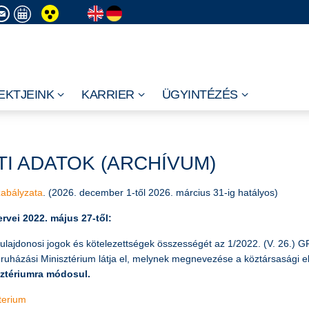
EKTJEINK
KARRIER
ÜGYINTÉZÉS
TI ADATOK (ARCHÍVUM)
zabályzata
. (2026. december 1-től 2026. március 31-ig hatályos)
ervei 2022. május 27-től:
 tulajdonosi jogok és kötelezettségek összességét az 1/2022. (V. 26.) G
eruházási Minisztérium látja el, melynek megnevezése a köztársasági el
sztériumra módosul.
terium