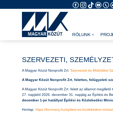
Skip
to
content
RÓLUNK
PROJ
SZERVEZETI, SZEMÉLYZE
A Magyar Közút Nonprofit Zrt.
Szervezeti és Műkődési S
A Magyar Közút Nonprofit Zrt. felettes, felügyeleti sz
A Magyar Közút Nonprofit Zrt. felett az államot megillető
27. napjától 2026. december 31. napjáig az Építési és B
december 1-jei hatállyal Építési és Közlekedési Mini
Honlap:
https://kormany.hu/epitesi-es-kozlekedesi-minisz