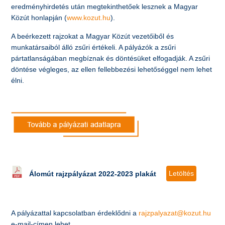
eredményhirdetés után megtekinthetőek lesznek a Magyar
Közút honlapján (
www.kozut.hu
).
A beérkezett rajzokat a Magyar Közút vezetőiből és
munkatársaiból álló zsűri értékeli. A pályázók a zsűri
pártatlanságában megbíznak és döntésüket elfogadják. A zsűri
döntése végleges, az ellen fellebbezési lehetőséggel nem lehet
élni.
Letöltés
Álomút rajzpályázat 2022-2023 plakát
A pályázattal kapcsolatban érdeklődni a
rajzpalyazat@kozut.hu
e-mail-címen lehet.