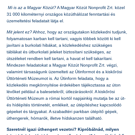
Mi is az a Magyar Közút?
A Magyar Közút Nonprofit Zrt. közel
31 000 kilométernyi országos közúthálózat fenntartási és
üzemeltetési feladatait látja el.
Mit jelent ez?
Ahhoz, hogy az országutakon közlekedni tudjunk,
folyamatosan karban kell tartani, vagyis többek között ki kell
javítani a burkolati hibákat, a közlekedéshez szükséges
táblákat és útburkolati jeleket biztosítani szükséges, az
útszéleket rendben kell tartani, a havat el kell takarítani.
Mindezen feladatokat a Magyar Közút Nonprofit Zrt. végzi,
valamint társaságunk üzemelteti az Útinformot és a kiskőrösi
Úttörténeti Múzeumot is. Az Útinform feladata, hogy a
közlekedés megkönnyítése érdekében tájékoztassa az úton
lévőket például a balesetekről, útlezárásokról. A kiskőrösi
Úttörténeti Múzeum a római kortól napjainkig mutatja be az út-
és hídépítés történetét, emlékeit, az útépítéshez kapcsolódó
gépeket és tárgyakat. A szabadtéri parkban útépítő gépek,
úthengerek, hómarók, illetve hídskanzen található.
Szeretnél igazi úthengert vezetni? Kipróbálnád, milyen