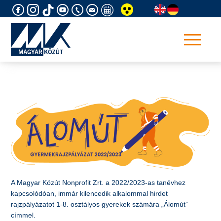
Skip
to
content
A Magyar Közút Nonprofit Zrt. a 2022/2023-as tanévhez
kapcsolódóan, immár kilencedik alkalommal hirdet
rajzpályázatot 1-8. osztályos gyerekek számára „Álomút”
címmel.