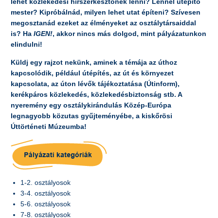
lehet közlekedési hírszerkesztőnek lenni? Lennél útépítő
mester? Kipróbálnád, milyen lehet utat építeni? Szívesen
megosztanád ezeket az élményeket az osztálytársaiddal
is? Ha
IGEN!
, akkor nincs más dolgod, mint pályázatunkon
elindulni!
Küldj egy rajzot nekünk, aminek a témája az úthoz
kapcsolódik, például útépítés, az út és környezet
kapcsolata, az úton lévők tájékoztatása (Útinform),
kerékpáros közlekedés, közlekedésbiztonság stb. A
nyeremény egy osztálykirándulás Közép-Európa
legnagyobb közutas gyűjteményébe, a kiskőrösi
Úttörténeti Múzeumba!
1-2. osztályosok
3-4. osztályosok
5-6. osztályosok
7-8. osztályosok