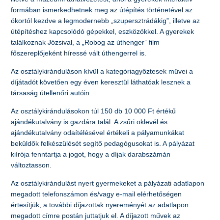
formában ismerkedhetnek meg az útépítés történetével az
ókortól kezdve a legmodernebb „szupersztrádákig”, illetve az
útépítéshez kapcsolódó gépekkel, eszközökkel. A gyerekek
találkoznak Józsival, a „Robog az úthenger” film
főszereplőjeként híressé vált úthengerrel is.
Az osztálykiránduláson kívül a kategóriagyőztesek művei a
díjátadót követően egy éven keresztül láthatóak lesznek a
társaság útellenőri autóin.
Az osztálykirándulásokon túl 150 db 10 000 Ft értékű
ajándékutalvány is gazdára talál. A zsűri oklevél és
ajándékutalvány odaítélésével értékeli a pályamunkákat
beküldők felkészülését segítő pedagógusokat is. A pályázat
kiírója fenntartja a jogot, hogy a díjak darabszámán
változtasson.
Az osztálykirándulást nyert gyermekeket a pályázati adatlapon
megadott telefonszámon és/vagy e-mail elérhetőségen
értesítjük, a további díjazottak nyereményét az adatlapon
megadott címre postán juttatjuk el. A díjazott művek az