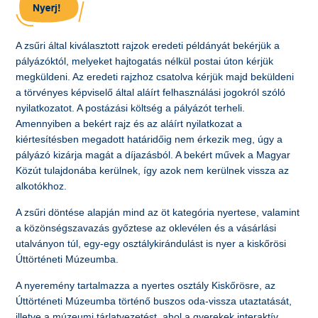
A zsűri által kiválasztott rajzok eredeti példányát bekérjük a
pályázóktól, melyeket hajtogatás nélkül postai úton kérjük
megküldeni. Az eredeti rajzhoz csatolva kérjük majd beküldeni
a törvényes képviselő által aláírt felhasználási jogokról szóló
nyilatkozatot. A postázási költség a pályázót terheli.
Amennyiben a bekért rajz és az aláírt nyilatkozat a
kiértesítésben megadott határidőig nem érkezik meg, úgy a
pályázó kizárja magát a díjazásból. A bekért művek a Magyar
Közút tulajdonába kerülnek, így azok nem kerülnek vissza az
alkotókhoz.
A zsűri döntése alapján mind az öt kategória nyertese, valamint
a közönségszavazás győztese az oklevélen és a vásárlási
utalványon túl, egy-egy osztálykirándulást is nyer a kiskőrösi
Úttörténeti Múzeumba.
A nyeremény tartalmazza a nyertes osztály Kiskőrösre, az
Úttörténeti Múzeumba történő buszos oda-vissza utaztatását,
illetve a múzeumi tárlatvezetést, ahol a gyerekek interaktív